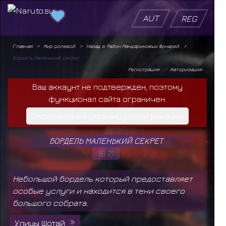
AUT
REG
Главная
Мир ролевой
Назад в Район Мандариновых Фонарей
Бордель Маленький секрет
Регистрация
Авторизация
Ваш аккаунт не подтвержден, поэтому
функционал сайта ограничен.
Перейдите на страницу верификации
БОРДЕЛЬ МАЛЕНЬКИЙ СЕКРЕТ
18:21
Небольшой бордель который предоставляет
особые услуги и находится в тени своего
большого собрата.
Улицы Шотай