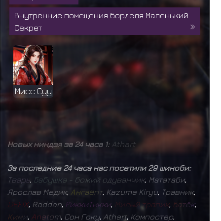
Внутренние помещения борделя Маленький
Секрет
Мисс Суу
Новых ниндзя за 24 часа 1:
Athart
За последние 24 часа нас посетили 29 шиноби:
Т
в
а
р
ь
,
Б
а
б
у
ш
к
а
-
б
о
ж
и
й
о
д
у
в
а
н
ч
и
к
,
Мататаби
,
Ярослав Медик
,
А
н
г
а
ё
п
т
,
Kazuma Kiryu
,
Травник
,
D
E
F
I
X
,
Raddan
,
Р
и
к
к
и
Т
и
к
к
и
,
М
и
л
ы
й
т
р
а
п
и
к
,
Б
а
т
ё
к
,
К
и
м
и
,
A
n
a
t
o
m
,
Сон Гоку
,
Athart
,
Компостер
,