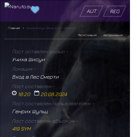
AUT
REG
Главная
Учиха Шисуи (Вход в Лес Смерти)
Регистрация
Авторизация
Пост оставлен ролью -
Учиха Шисуи
Локация -
Вход в Лес Смерти
Пост составлен -
18:20
20.08.2024
Пост составлен пользователем -
Генрих Шульц
Пост составлен объемом -
419 SYM