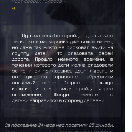
Пост собрал голосов -
0
Путь из леса был пройден достаточно
легко, хоть маскировка уже сошла на нет,
но даже так никто не рисковал выйти на
группу детей, что следовала своей
дороге. Прошло немного времени, в
течении которого дети молча следовали
за генином прижавшись друг к другу и
вот уже на горизонте забрезжили
знакомый забор. Открыв небольшую
калитку и тем самым пройдя через
ограждение, Шисуи вместе с
детьми направился в сторону деревни.
За последние 24 часа нас посетили 25 шиноби:
Т
в
а
р
ь
,
D
E
F
I
X
,
V
e
l
u
r
i
o
,
А
н
г
а
ё
п
т
,
Шукаку
,
Raddan
,