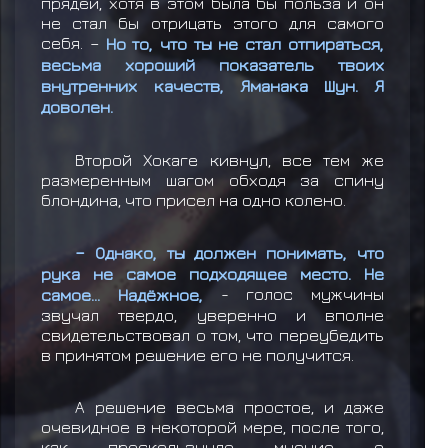
прядей, хотя в этом была бы польза и он
не стал бы отрицать этого для самого
себя. –
Но то, что ты не стал отпираться,
весьма хороший показатель твоих
внутренних качеств, Яманака Шун. Я
доволен.
Второй Хокаге кивнул, все тем же
размеренным шагом обходя за спину
блондина, что присел на одно колено.
– Однако, ты должен понимать, что
рука не самое подходящее место. Не
самое... Надёжное,
- голос мужчины
звучал твердо, уверенно и вполне
свидетельствовал о том, что переубедить
в принятом решение его не получится.
А решение весьма простое, и даже
очевидное в некоторой мере, после того,
как проскользнуло мнение о