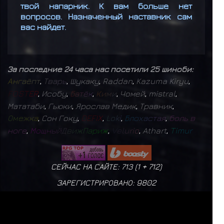
твой напарник. К вам больше нет
вопросов. Назначенный наставник сам
вас найдет.
За последние 24 часа нас посетили 25 шиноби:
А
н
г
а
ё
п
т
,
Т
в
а
р
ь
,
Шукаку
,
Raddan
,
Kazuma Kiryu
,
F
O
S
T
E
R
,
Исобу
,
Б
а
т
ё
к
,
К
и
м
и
,
Чомей
,
mistral
,
Мататаби
,
Гьюки
,
Ярослав Медик
,
Травник
,
О
м
е
ж
к
а
,
Сон Гоку
,
D
E
F
I
X
,
L
o
k
i
,
Б
л
о
х
а
с
т
а
я
,
б
о
л
ь
в
н
о
г
е
,
М
о
щ
н
ы
й
Д
в
и
ж
П
а
р
и
ж
,
V
e
l
u
r
i
o
,
Athart
,
T
i
m
u
r
СЕЙЧАС НА САЙТЕ: 713 (
1
+
712
)
ЗАРЕГИСТРИРОВАНО:
9802
БУДЬ СЧАСТЛИВЕЕ
ПОЛИТИКА КОНФИДЕНЦИАЛЬНОСТИ
|
ДОГОВОР ОФЕРТЫ
mistral
17
✨