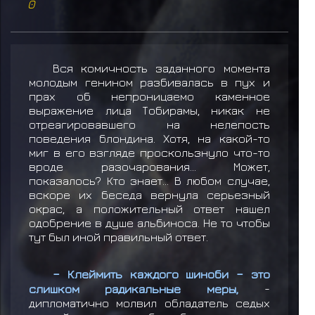
0
Вся комичность заданного момента
молодым генином разбивалась в пух и
прах об непроницаемо каменное
выражение лица Тобирамы, никак не
отреагировавшего на нелепость
поведения блондина. Хотя, на какой-то
миг в его взгляде проскользнуло что-то
вроде разочарования... Может,
показалось? Кто знает... В любом случае,
вскоре их беседа вернула серьезный
окрас, а положительный ответ нашел
одобрение в душе альбиноса. Не то чтобы
тут был иной правильный ответ.
– Клеймить каждого шиноби – это
слишком радикальные меры,
-
дипломатично молвил обладатель седых