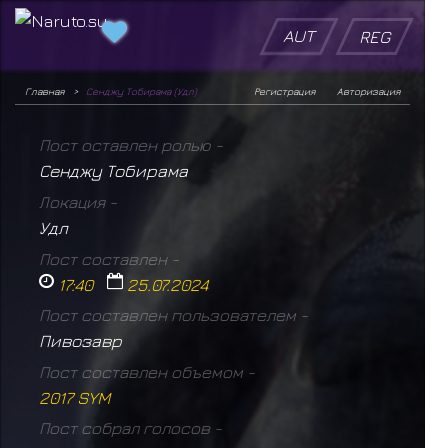
AUT
REG
Главная
Сенджу Тобирама (Удл)
Регистрация
Авторизация
Пост оставлен ролью -
Сенджу Тобирама
Локация -
Удл
Пост составлен -
17:40
25.07.2024
Пост составлен пользователем -
Пивозавр
Пост составлен объемом -
2017 SYM
Пост собрал голосов -