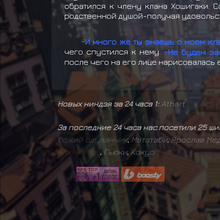
обратился к члену клана Хошигаки. С
родственной душой-получая удовольст
-И много же ты знаешь о моем кл
чего спустился к нему.
-Не будем за
после чего на его лице нарисовалась 
Новых ниндзя за 24 часа 1:
Athart
За последние 24 часа нас посетили 25 ш
б
о
ж
и
й
о
д
у
в
а
н
ч
и
к
,
Мататаби
,
Ярослав Ме
А
л
х
и
м
и
ч
к
а
,
Гьюки
,
Кокуо