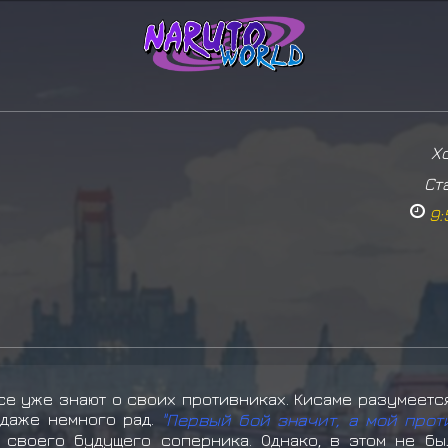
Х
Ст
9:
все уже знают о своих противниках. Кисаме разумеетс
 даже немного рад.
"Первый бой значит, а мой проти
 своего будущего соперника. Однако, в этом не бы