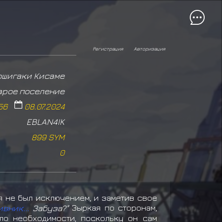
Регистрация
Авторизация
ошигаки Кисаме
арое поселение
56
08.07.2024
EBLAN4IK
899 SYM
0
я не был исключением, и заметив свое
вник...
Забуза?"
Зыркая по сторонам,
ло необходимости, поскольку он сам