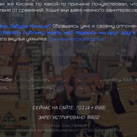
ам же Кисаме по какой-то причине почувствовал, чт
вие от сражений. Хошигаки даже немного заинтересов
ане, Забуза Момочи?
Обращаясь уже к своему оппонент
ставлять публику ждать нас. Надеюсь мы друг друга
его акулья ухмылка.
"Да начнется веселье" .
иноби:
Т
в
а
р
ь
,
Raddan
,
D
E
F
I
X
,
Б
а
т
ё
к
,
F
O
S
T
E
R
,
Шукаку
,
Kazum
дик
,
А
н
г
а
ё
п
т
,
Травник
,
Р
и
к
к
и
Т
и
к
к
и
,
М
и
л
ы
й
т
р
а
п
и
к
,
К
и
м
и
,
СЕЙЧАС НА САЙТЕ: 703 (
4
+
699
)
ЗАРЕГИСТРИРОВАНО:
9802
БУДЬ СЧАСТЛИВЕЕ
ПОЛИТИКА КОНФИДЕНЦИАЛЬНОСТИ
|
ДОГОВОР ОФЕРТЫ