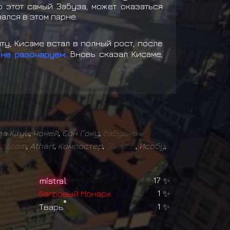
о этот самый Забуза, может оказаться
ался в этом парне.
у, Кисаме встал в полный рост, после
 не разочаруем.
Вновь сказал Кисаме,
a Kiryu
,
Чомей
,
Сон Гоку
,
Б
а
б
у
ш
к
а
-
A
n
a
t
o
m
,
Athart
,
Компостер
,
S
w
a
m
p
,
Исобу
,
mistral
17
✨
Б
а
г
р
о
в
ы
й
М
о
н
а
р
х
1
✨
Т
в
а
р
ь
1
✨