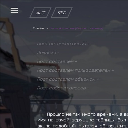
AUT
REG
Главная
Хошигаки Кисаме (Старое поселение)
Пост оставлен ролью -
Локация -
Пост составлен -
Пост составлен пользователем -
Пост составлен объемом -
Пост собрал голосов -
Прошло не так много времени, а 
имя на самой верхушке таблицы, был
акула-подобный пытался обнаружить