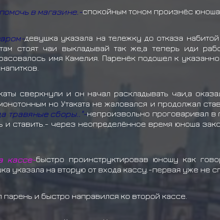
помочь в магазине.-
спокойным тоном произнёс юноша
варом-
девушка указала на тележку до отказа набитой
 там стоят чаи выкладывай так же,а теперь иди раб
расовалось имя Камелия. Паренёк подошел к указанно
 напитков.
каты сверкнули и он начал раскладывать чаи,а оказа
монотонным но Утаката не жаловался и продолжал став
да травяные сборы.."-
непроизвольно проговаривал в г
ть и ставить.- через неопределённое время юноша зак
а кассе-
быстро проинструктировав юношу как гово
ка указала на вторую от входа кассу.-первая уже не с
 парень и быстро направился ко второй кассе.