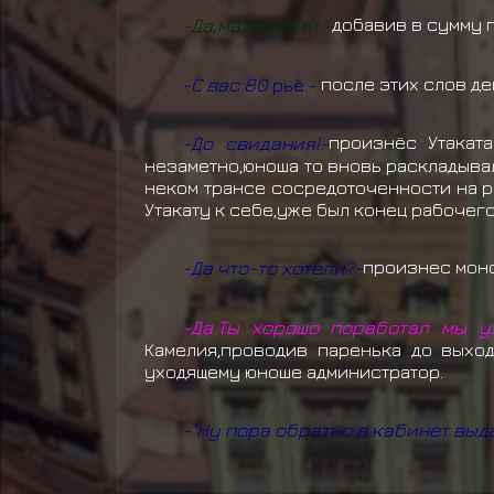
-Да,маленький.-
добавив в сумму 
-С вас 80
рьё.-
после этих слов де
-До свидания!-
произнёс Утакат
незаметно,юноша то вновь раскладывал
неком трансе сосредоточенности на р
Утакату к себе,уже был конец рабочег
-Да что-то хотели?-
произнес моно
-Да.Ты хорошо поработал мы у
Камелия,проводив паренька до выход
уходящему юноше администратор.
-"Ну пора обратно в кабинет выд