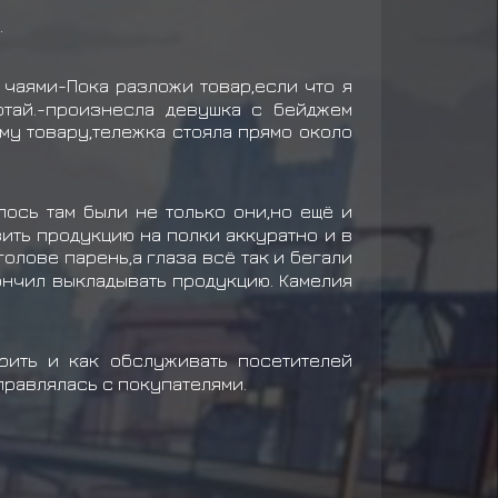
.
 чаями-Пока разложи товар,если что я
отай.-произнесла девушка с бейджем
му товару,тележка стояла прямо около
лось там были не только они,но ещё и
ить продукцию на полки аккуратно и в
олове парень,а глаза всё так и бегали
ончил выкладывать продукцию. Камелия
рить и как обслуживать посетителей
правлялась с покупателями.