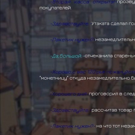
-Вторая касса открыта!-
прозв
покупателей.
-Здравствуйте.-
Утаката сделал г
-Пакетик нужен?-
незамедлительн
-Да,большой.-
отчеканила стареньк
-Хорошо,с вас 120
рьё пожалуйста
"монетницу" откуда незамедлительно б
-Хорошего дня!-
проговорил в след
-Здравствуйте.-
рассчитав товар 
-Пакетик нужен?-
на что тот неза