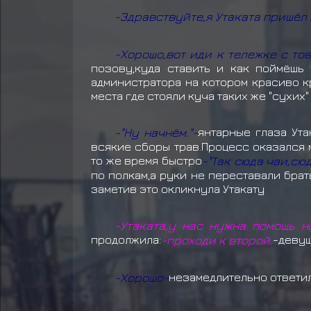
-Здравствуйте,я Утаката пришёл 
-Хорошо,вот иди к тележке с то
позову,куда ставить и как поймёшь
администратора на котором красиво к
места где стояли куча таких же "сухих"
-"Ну начнём."-
янтарные глаза Ута
всякие сборы трав.Процесс оказался 
то же время быстро
-"Так сюда чаи,сю
по полкам,а руки не переставали бра
заметив это окликнула Утакату
-Утаката,у нас нужна помощь н
продолжила:
-проходи к второй.
-девуш
-Хорошо-
незамедлительно ответил