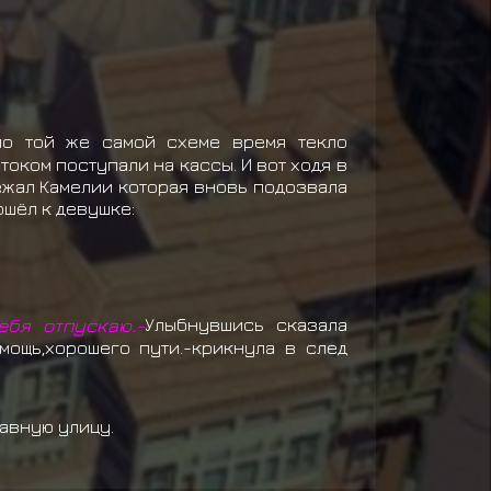
по той же самой схеме время текло
оком поступали на кассы. И вот ходя в
ежал Камелии которая вновь подозвала
ошёл к девушке:
ебя отпускаю.-
Улыбнувшись сказала
мощь,хорошего пути.-крикнула в след
лавную улицу.