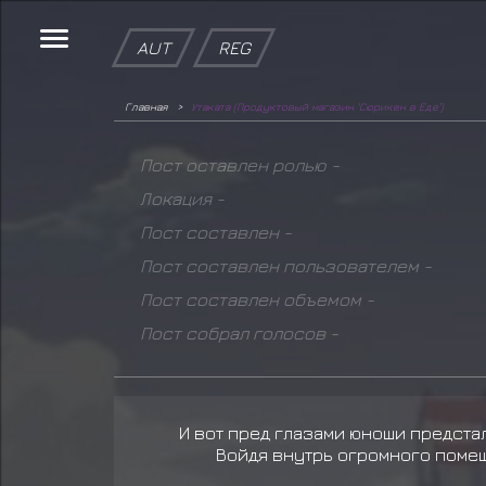
AUT
REG
Главная
Утаката (Продуктовый магазин 'Сюрикен в Еде')
Пост оставлен ролью -
Локация -
Пост составлен -
Пост составлен пользователем -
Пост составлен объемом -
Пост собрал голосов -
И вот пред глазами юноши предст
Войдя внутрь огромного помещения У