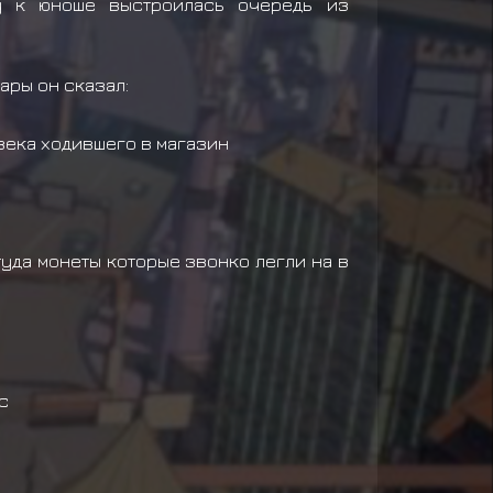
у к юноше выстроилась очередь из
ары он сказал:
века ходившего в магазин
туда монеты которые звонко легли на в
с