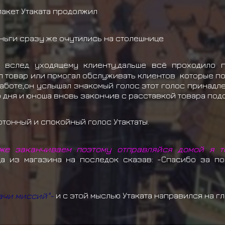
пакет Утаката продолжил
ньги сразу же очутились на столешнице
а вслед уходящему клиенту,дальше всё проходило 
 товар или помогал обслуживать клиентов которые пот
аботе,он услышал знакомый голос этот голос принадл
о дня и юноша вновь закончив с расставкой товара под
тонный и спокойный голос Утактаты.
же заканчиваем поэтому отправляйся домой я т
а из магазина на последок сказав: -Спасибо за по
ачи миссий"-
и с этой мыслью Утаката направился на г