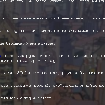
учал монотонный голос Утакаты, уже через минут
олос более приветливым,а лицо более живым,пробив тов
о прозвучал такой знакомый вопрос для каждого чело
ая бабушка и Утаката сказал:
.-
старенькая рука порыскала в кошельке и достала от
ыли изъяты кассиром в кассу.
 уходящей бабушке Утаката,следующим же был паренёк
парень сразу же произнёс такой же однотипный вопро
медлительно получил ответ