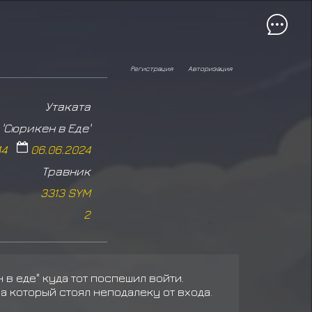
Регистрация
Авторизация
Утаката
'Сюрикен в Еде'
44
06.06.2024
Травник
3313 SYM
2
кен в еде" куда тот поспешил войти.
оторый стоял неподалеку от входа.