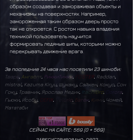
образом создавая и замораживая объекты и
механизмы на поверхностях. Например,
замороженная таким образом дверь просто
так не откроется. С ростом навыка владения
техникой пользователь научится
формировать ледяные шипы, которыми можно
перекрывать движение врага.
За последние 24 часа нас посетили 23 шиноби:
Т
в
а
р
ь
,
А
н
г
а
ё
п
т
,
Р
и
к
к
и
Т
и
к
к
и
,
F
O
S
T
E
R
,
Raddan
,
mistral
,
Kazuma Kiryu
,
Шукаку
,
Сайкен
,
Кокуо
,
Сон
Гоку
,
Травник
,
Ярослав Медик
,
I
t
a
c
h
i
B
r
o
,
D
o
r
o
r
a
,
Гьюки
,
Исобу
,
D
E
F
I
X
,
V
e
l
u
r
i
o
,
Б
а
т
ё
к
,
К
и
м
и
,
Чомей
,
Мататаби
СЕЙЧАС НА САЙТЕ: 569 (
0
+
569
)
ЗАРЕГИСТРИРОВАНО:
9802