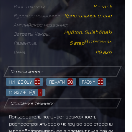
Ранг техники:
B - rank
Русское название:
Кристальная стена
Английское название:
Hyōton: Suishōheki
Затраты Чакры:
В степенях
Развитие:
5 step
Цена:
110 exp
Ограничения:
НИНДЗЮЦУ
60
ПЕЧАТИ
50
РАЗУМ
30
СТИХИЯ: ЛЁД
•
Описание техники:
Пользователь получает возможность
распространять свою чакру во все стороны
и преобразовывать ее в элемент льда, таким