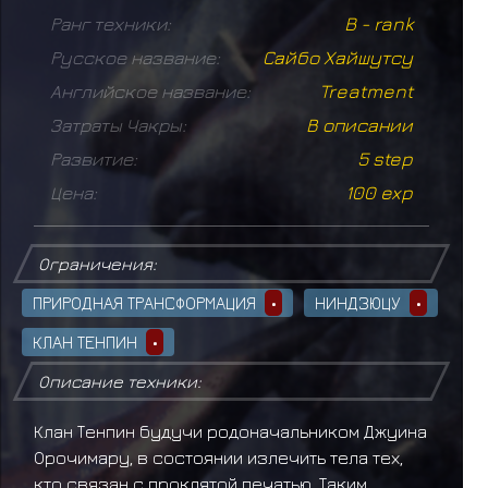
Ранг техники:
B - rank
Русское название:
Сайбо Хайшутсу
Английское название:
Treatment
Затраты Чакры:
В описании
Развитие:
5 step
Цена:
100 exp
Ограничения:
ПРИРОДНАЯ ТРАНСФОРМАЦИЯ
•
НИНДЗЮЦУ
•
КЛАН ТЕНПИН
•
Описание техники:
Клан Тенпин будучи родоначальником Джуина
Орочимару, в состоянии излечить тела тех,
кто связан с проклятой печатью. Таким