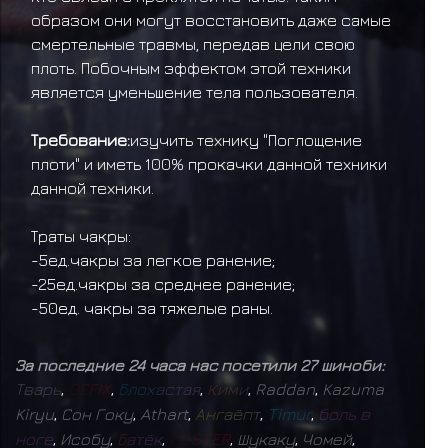
образом они могут восстановить даже самые
смертельные травмы, передав цели свою
плоть. Побочным эффектом этой техники
является уменьшение тела пользователя.
Требование:
изучить технику "Поглощение
плоти" и иметь 100% прокачки данной техники
данной техники.
Траты чакры:
-5ед.чакры за легкое ранение;
-25ед.чакры за среднее ранение;
-50ед. чакры за тяжелые раны.
За последние 24 часа нас посетили 27 шиноби:
Т
в
а
р
ь
,
D
E
F
I
X
,
Б
л
о
х
а
с
т
а
я
,
К
и
м
и
,
Raddan
,
Kazuma
Kiryu
,
Сон Гоку
,
Athart
,
А
н
г
а
ё
п
т
,
T
i
m
u
r
,
б
о
л
ь
в
н
о
г
е
,
Исобу
,
Б
а
т
ё
к
,
F
O
S
T
E
R
,
Шукаку
,
Чомей
,