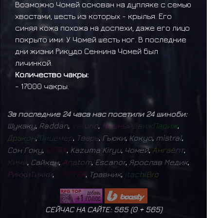
Возможно Чомей основан на дупляке с семью
хвостами, шесть из которых - крылья. Его
синяя кожа похожа на доспехи, даже его лицо
покрыто ими. У Чомей шесть ног. В последние
дни жизни Рикудо Сеннина Чомей был
личинкой.
Количество чакры:
- 17000 чакры.
За последние 24 часа нас посетили 24 шиноби:
Шукаку
,
Raddan
,
V
e
l
u
r
i
o
,
М
о
щ
н
ы
й
Д
в
и
ж
П
а
р
и
ж
,
Д
р
а
к
о
н
,
Л
и
ц
е
м
е
р
,
Т
в
а
р
ь
,
Гьюки
,
Кокуо
,
mistral
,
Сон Гоку
,
D
E
F
I
X
,
Kazuma Kiryu
,
Чомей
,
А
н
г
а
ё
п
т
,
К
и
м
и
,
Сайкен
,
A
n
a
t
o
m
,
Escanor
,
Ярослав Медик
,
Р
и
к
к
и
Т
и
к
к
и
,
F
O
S
T
E
R
,
Травник
,
I
t
a
c
h
i
B
r
o
СЕЙЧАС НА САЙТЕ: 565 (
0
+
565
)