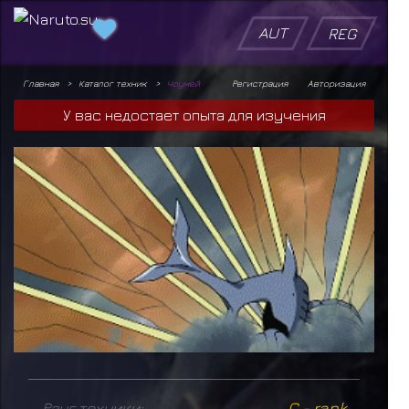
AUT
REG
Главная
Каталог техник
Чоумей
Регистрация
Авторизация
У вас недостает опыта для изучения
Ранг техники:
C - rank