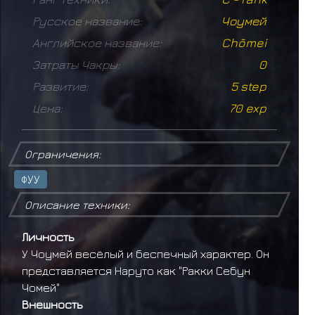
Русское название:
Чоумей
Английское название:
Chōmei
Затраты Чакры:
0
Развитие:
5 step
Цена:
70 exp
Ограничения:
ФУУ
Описание техники:
Личность
У Чоумей весёлый и беспечный характер. Он
представляется Наруто как "Ракки Себун
Чомей"
Внешность