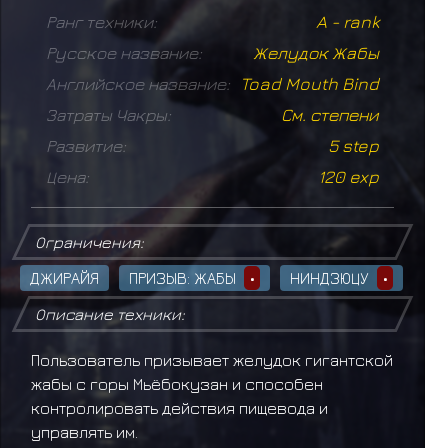
Ранг техники:
A - rank
Русское название:
Желудок Жабы
Английское название:
Toad Mouth Bind
Затраты Чакры:
См. степени
Развитие:
5 step
Цена:
120 exp
Ограничения:
ДЖИРАЙЯ
ПРИЗЫВ: ЖАБЫ
•
НИНДЗЮЦУ
•
Описание техники:
Пользователь призывает желудок гигантской
жабы с горы Мьёбокузан и способен
контролировать действия пищевода и
управлять им.