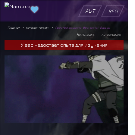
AUT
REG
Главная
Каталог техник
Пространственно-Временной Барьер
Регистрация
Авторизация
У вас недостает опыта для изучения