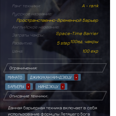
Ранг техники:
A - rank
Русское название:
Пространственно-Временной Барьер
Английское название:
Space–Time Barrier
Затраты Чакры:
100ед. чакры
Развитие:
5 step
Цена:
100 exp
Ограничения:
МИНАТО
ДЖИКУКАН НИНДЗЮЦУ
•
БАРЬЕРЫ
•
НИНДЗЮЦУ
•
Описание техники:
Данная барьерная техника включает в себя
использование формулы Летящего Бога