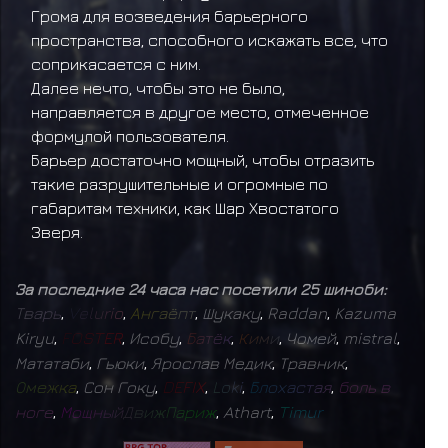
Грома для возведения барьерного
пространства, способного искажать все, что
соприкасается с ним.
Далее нечто, чтобы это не было,
направляется в другое место, отмеченное
формулой пользователя.
Барьер достаточно мощный, чтобы отразить
такие разрушительные и огромные по
габаритам техники, как Шар Хвостатого
Зверя.
За последние 24 часа нас посетили 25 шиноби:
Т
в
а
р
ь
,
V
e
l
u
r
i
o
,
А
н
г
а
ё
п
т
,
Шукаку
,
Raddan
,
Kazuma
Kiryu
,
F
O
S
T
E
R
,
Исобу
,
Б
а
т
ё
к
,
К
и
м
и
,
Чомей
,
mistral
,
Мататаби
,
Гьюки
,
Ярослав Медик
,
Травник
,
О
м
е
ж
к
а
,
Сон Гоку
,
D
E
F
I
X
,
L
o
k
i
,
Б
л
о
х
а
с
т
а
я
,
б
о
л
ь
в
н
о
г
е
,
М
о
щ
н
ы
й
Д
в
и
ж
П
а
р
и
ж
,
Athart
,
T
i
m
u
r