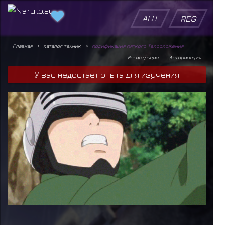
AUT
REG
Главная
Каталог техник
Модификация Мягкого Телосложения
Регистрация
Авторизация
У вас недостает опыта для изучения