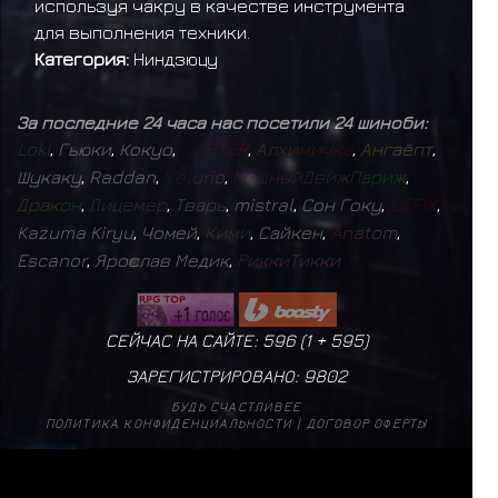
используя чакру в качестве инструмента
для выполнения техники.
Категория:
Ниндзюцу
За последние 24 часа нас посетили 24 шиноби:
L
o
k
i
,
Гьюки
,
Кокуо
,
F
O
S
T
E
R
,
А
л
х
и
м
и
ч
к
а
,
А
н
г
а
ё
п
т
,
Шукаку
,
Raddan
,
V
e
l
u
r
i
o
,
М
о
щ
н
ы
й
Д
в
и
ж
П
а
р
и
ж
,
Д
р
а
к
о
н
,
Л
и
ц
е
м
е
р
,
Т
в
а
р
ь
,
mistral
,
Сон Гоку
,
D
E
F
I
X
,
Kazuma Kiryu
,
Чомей
,
К
и
м
и
,
Сайкен
,
A
n
a
t
o
m
,
Escanor
,
Ярослав Медик
,
Р
и
к
к
и
Т
и
к
к
и
СЕЙЧАС НА САЙТЕ: 596 (
1
+
595
)
ЗАРЕГИСТРИРОВАНО:
9802
БУДЬ СЧАСТЛИВЕЕ
ПОЛИТИКА КОНФИДЕНЦИАЛЬНОСТИ
|
ДОГОВОР ОФЕРТЫ
mistral
17
✨
Б
а
г
р
о
в
ы
й
М
о
н
а
р
х
1
✨