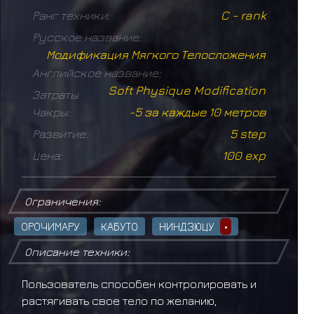
Ранг техники:
C - rank
Русское название:
Модификация Мягкого Телосложения
Английское название:
Soft Physique Modification
Затраты
Чакры:
-5 за каждые 10 метров
Развитие:
5 step
Цена:
100 exp
Ограничения:
ОРОЧИМАРУ
КАБУТО
НИНДЗЮЦУ
•
Описание техники:
Пользователь способен контролировать и
растягивать свое тело по желанию,