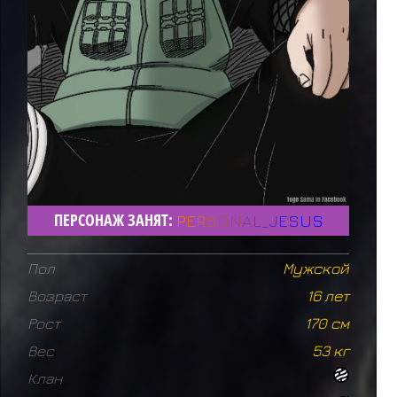
ПЕРСОНАЖ ЗАНЯТ:
P
E
R
S
O
N
A
L
_
J
E
S
U
S
Пол
Мужской
Возраст
16 лет
Рост
170 см
Вес
53 кг
Клан