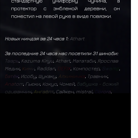
стандартную униформу Чунина, а
протектор с эмблемой деревни, он
поместил на левой руке в виде повязки.
Новых ниндзя за 24 часа 1:
Athart
За последние 24 часа нас посетили 31 шиноби:
Т
в
а
р
ь
,
Kazuma Kiryu
,
Athart
,
Мататаби
,
Ярослав
Медик
,
К
и
м
и
,
Raddan
,
D
E
F
I
X
,
Компостер
,
S
w
a
m
p
,
Б
а
т
ё
к
,
Исобу
,
Шукаку
,
А
л
х
и
м
и
ч
к
а
,
Травник
,
A
n
a
t
o
m
,
Гьюки
,
Кокуо
,
Чомей
,
Б
а
б
у
ш
к
а
-
б
о
ж
и
й
о
д
у
в
а
н
ч
и
к
,
А
н
г
а
ё
п
т
,
Сайкен
,
mistral
,
D
o
r
o
r
a
,
T
i
m
u
r
,
Олехан
,
H
a
p
p
Y
,
V
e
l
u
r
i
o
,
Joken
,
К
р
а
с
н
ы
й
м
е
д
и
к
,
D
a
r
k
n
e
s
s
СЕЙЧАС НА САЙТЕ: 495 (
1
+
494
)