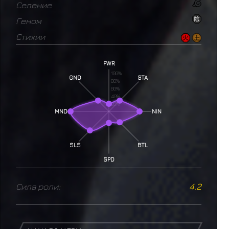
Селение
Геном
Стихии
PWR
100%
GND
STA
80%
60%
40%
20%
MND
NIN
SLS
BTL
SPD
Сила роли:
4.2