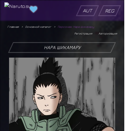
AUT
REG
Главная
Основной каталог
Персонаж: Нара Шикамару
Регистрация
Авторизация
НАРА ШИКАМАРУ