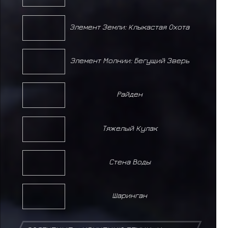
Элемент Земли: Клыкастая Охота
Элемент Молнии: Бегущий Зверь
Райден
Тяжелый Кулак
Стена Воды
Шаринган