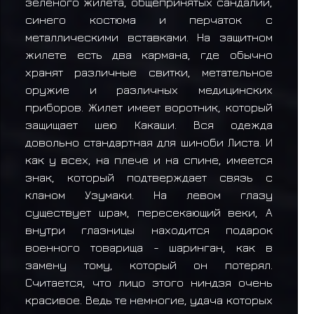
зелёного жилета, общепринятых сандалий,
синего костюма и перчаток с
металлическими вставками. На защитном
жилете есть два кармана, где обычно
хранят различные свитки, метательное
оружие и различных медицинских
приборов. Жилет имеет воротник, который
защищает шею Какаши. Вся одежда
довольно стандартная для шиноби Листа. И
как у всех, на плече и на спине, имеется
знак, который подтверждает связь с
кланом Узумаки. На левом глазу
существует шрам, пересекающий веки, А
внутри глазницы находится подарок
военного товарища - шаринган, как в
замену тому, который он потерял.
Считается, что лицо этого ниндзя очень
красивое. Ведь те немногие, удача которых