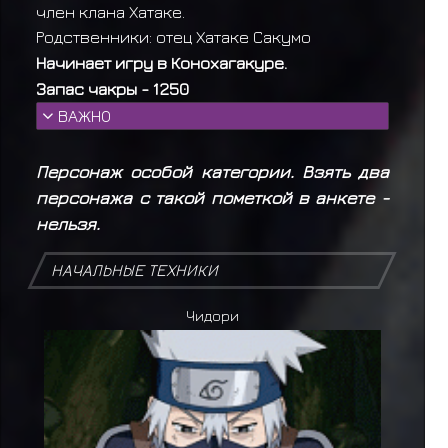
член клана Хатаке.
Родственники: отец Хатаке Сакумо
Начинает игру в Конохагакуре.
Запас чакры - 1250
ВАЖНО
В виду исключения и особенности
персонажа, может выучить все 5 стихий,
Персонаж особой категории. Взять два
не смотря на то, то в
персонажа с такой пометкой в анкете -
предрасположенности Ниндзюцу не
нельзя.
хватает 20.
НАЧАЛЬНЫЕ ТЕХНИКИ
Чидори