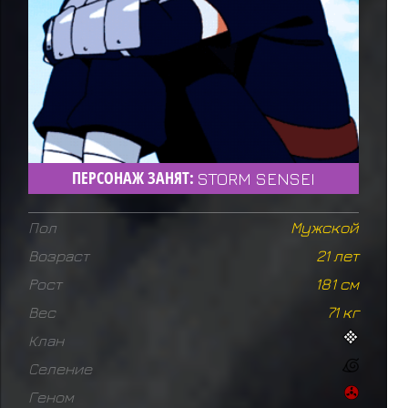
ПЕРСОНАЖ ЗАНЯТ:
STORM SENSEI
Пол
Мужской
Возраст
21 лет
Рост
181 см
Вес
71 кг
Клан
Селение
Геном