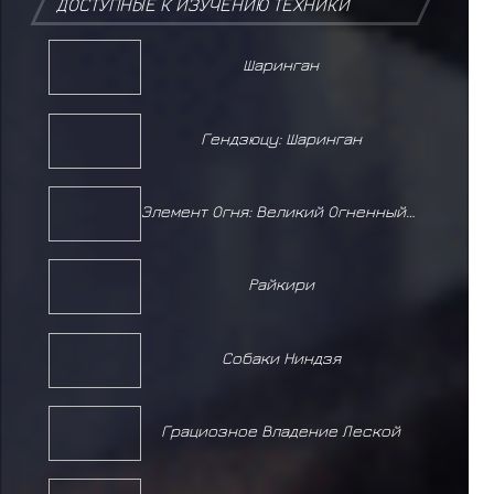
ДОСТУПНЫЕ К ИЗУЧЕНИЮ ТЕХНИКИ
Шаринган
Гендзюцу: Шаринган
Элемент Огня: Великий Огненный Шар
Райкири
Собаки Ниндзя
Грациозное Владение Леской