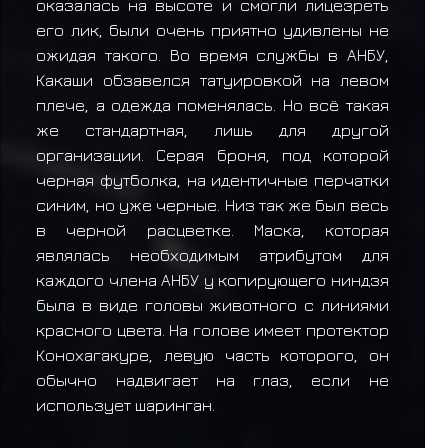
оказалась на высоте и смогли лицезреть
его лик, были очень приятно удивлены не
ожидая такого. Во время службы в АНБУ,
Какаши обзавелся татуировкой на левом
плече, а одежда поменялась. Но всё такая
же стандартная, лишь для другой
организации. Серая броня, под которой
черная футболка, на идентичные перчатки
синим, но уже черные. Низ так же был весь
в черной расцветке. Маска, которая
являлась необходимым атрибутом для
каждого члена АНБУ у копирующего ниндзя
была в виде головы животного с линиями
красного цвета. На голове имеет протектор
Конохагакуре, левую часть которого, он
обычно надвигает на глаз, если не
использует шаринган.