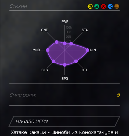
Стихии
PWR
100%
GND
STA
80%
60%
40%
20%
MND
NIN
SLS
BTL
SPD
Сила роли:
5
НАЧАЛО ИГРЫ
Хатаке Какаши - Шиноби из Конохагакуре и