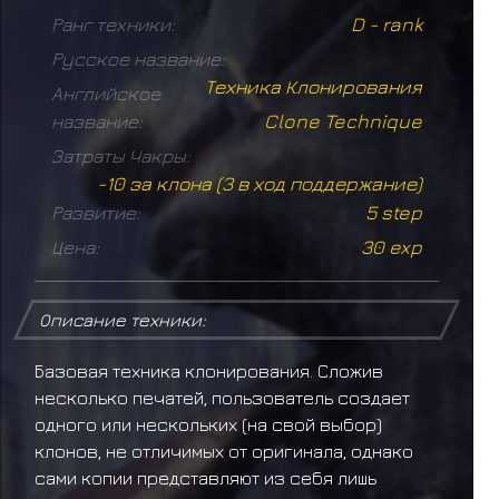
Ранг техники:
D - rank
Русское название:
Техника Клонирования
Английское
название:
Clone Technique
Затраты Чакры:
-10 за клона (3 в ход поддержание)
Развитие:
5 step
Цена:
30 exp
Описание техники:
Базовая техника клонирования. Сложив
несколько печатей, пользователь создает
одного или нескольких (на свой выбор)
клонов, не отличимых от оригинала, однако
сами копии представляют из себя лишь