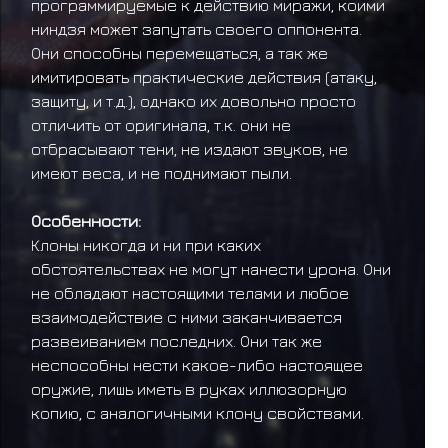
программируемые к действию миражи, коими
ниндзя может запутать своего оппонента.
Они способны перемещаться, а так же
имитировать практические действия (атаку,
защиту, и т.д.), однако их довольно просто
отличить от оригинала, т.к. они не
отбрасывают тени, не издают звуков, не
имеют веса, и не поднимают пыли.
Особенности:
Клоны никогда и ни при каких
обстоятельствах не могут нанести урона. Они
не обладают настоящими телами и любое
взаимодействие с ними заканчивается
развеиванием последних. Они так же
неспособны нести какое-либо настоящее
оружие, лишь иметь в руках иллюзорную
копию, с аналогичными клону свойствами.