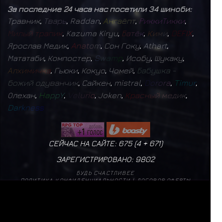
За последние 24 часа нас посетили 34 шиноби:
Травник
,
Т
в
а
р
ь
,
Raddan
,
А
н
г
а
ё
п
т
,
Р
и
к
к
и
Т
и
к
к
и
,
М
и
л
ы
й
т
р
а
п
и
к
,
Kazuma Kiryu
,
Б
а
т
ё
к
,
К
и
м
и
,
D
E
F
I
X
,
Ярослав Медик
,
A
n
a
t
o
m
,
Сон Гоку
,
Athart
,
Мататаби
,
Компостер
,
S
w
a
m
p
,
Исобу
,
Шукаку
,
А
л
х
и
м
и
ч
к
а
,
Гьюки
,
Кокуо
,
Чомей
,
Б
а
б
у
ш
к
а
-
б
о
ж
и
й
о
д
у
в
а
н
ч
и
к
,
Сайкен
,
mistral
,
D
o
r
o
r
a
,
T
i
m
u
r
,
Олехан
,
H
a
p
p
Y
,
V
e
l
u
r
i
o
,
Joken
,
К
р
а
с
н
ы
й
м
е
д
и
к
,
D
a
r
k
n
e
s
s
СЕЙЧАС НА САЙТЕ: 675 (
4
+
671
)
ЗАРЕГИСТРИРОВАНО:
9802
БУДЬ СЧАСТЛИВЕЕ
ПОЛИТИКА КОНФИДЕНЦИАЛЬНОСТИ
|
ДОГОВОР ОФЕРТЫ
mistral
17
✨
Б
а
г
р
о
в
ы
й
М
о
н
а
р
х
1
✨
Т
в
а
р
ь
1
✨