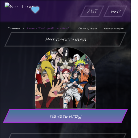
AUT
REG
Главная
Анкета "Dmitry-Miroshnikov"
Регистрация
Авторизация
Нет персонажа
Начать игру