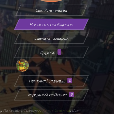
был 7 лет назад
Написать сообщение
Сделать подарок
Друзья
1
Рейтинг | Отзывы:
0
Форумный рейтинг:
0
у
,
Мататаби
,
Травник
,
К
и
м
и
,
О
м
е
ж
к
а
,
Сон