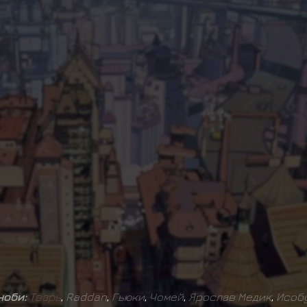
иноби:
Т
в
а
р
ь
,
Raddan
,
Гьюки
,
Чомей
,
Ярослав Медик
,
Исоб