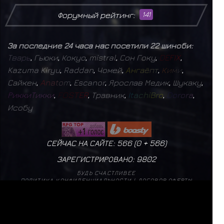
Форумный рейтинг:
141
За последние 24 часа нас посетили 22 шиноби:
Т
в
а
р
ь
,
Гьюки
,
Кокуо
,
mistral
,
Сон Гоку
,
D
E
F
I
X
,
Kazuma Kiryu
,
Raddan
,
Чомей
,
А
н
г
а
ё
п
т
,
К
и
м
и
,
Сайкен
,
A
n
a
t
o
m
,
Escanor
,
Ярослав Медик
,
Шукаку
,
Р
и
к
к
и
Т
и
к
к
и
,
F
O
S
T
E
R
,
Травник
,
I
t
a
c
h
i
B
r
o
,
D
o
r
o
r
a
,
Исобу
СЕЙЧАС НА САЙТЕ: 566 (
0
+
566
)
ЗАРЕГИСТРИРОВАНО:
9802
БУДЬ СЧАСТЛИВЕЕ
ПОЛИТИКА КОНФИДЕНЦИАЛЬНОСТИ
|
ДОГОВОР ОФЕРТЫ
mistral
17
✨
Б
а
г
р
о
в
ы
й
М
о
н
а
р
х
1
✨
Т
в
а
р
ь
1
✨