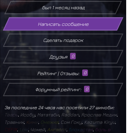
был 1 месяц назад
Написать сообщение
Сделать подарок
Друзья
0
Рейтинг | Отзывы:
0
Форумный рейтинг:
0
За последние 24 часа нас посетили 27 шиноби:
Т
в
а
р
ь
,
Исобу
,
Мататаби
,
Raddan
,
Ярослав Медик
,
Травник
,
К
и
м
и
,
О
м
е
ж
к
а
,
Сон Гоку
,
Kazuma Kiryu
,
D
E
F
I
X
,
L
o
k
i
,
Чомей
,
А
н
г
а
ё
п
т
,
Б
л
о
х
а
с
т
а
я
,
б
о
л
ь
в