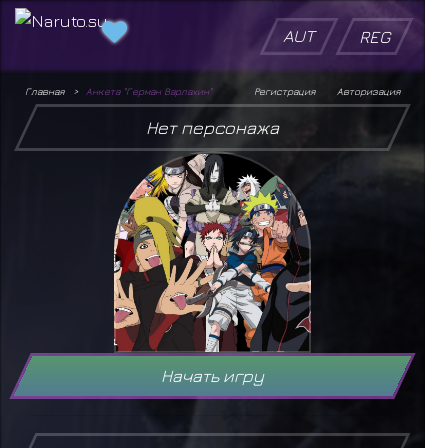
AUT
REG
Главная
Анкета "Герман Варлахин"
Регистрация
Авторизация
Нет персонажа
Начать игру