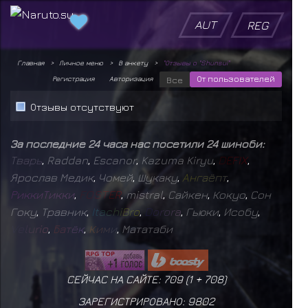
AUT
REG
Главная
Личное меню
В анкету
"Отзывы о "Shunsui"
От пользователей
Регистрация
Авторизация
Все
Отзывы отсутствуют
За последние 24 часа нас посетили 24 шиноби:
Т
в
а
р
ь
,
Raddan
,
Escanor
,
Kazuma Kiryu
,
D
E
F
I
X
,
Ярослав Медик
,
Чомей
,
Шукаку
,
А
н
г
а
ё
п
т
,
Р
и
к
к
и
Т
и
к
к
и
,
F
O
S
T
E
R
,
mistral
,
Сайкен
,
Кокуо
,
Сон
Гоку
,
Травник
,
I
t
a
c
h
i
B
r
o
,
D
o
r
o
r
a
,
Гьюки
,
Исобу
,
V
e
l
u
r
i
o
,
Б
а
т
ё
к
,
К
и
м
и
,
Мататаби
СЕЙЧАС НА САЙТЕ: 709 (
1
+
708
)
ЗАРЕГИСТРИРОВАНО:
9802