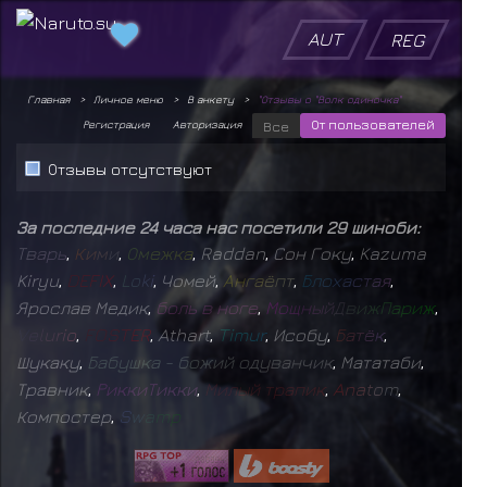
AUT
REG
Главная
Личное меню
В анкету
"Отзывы о "Волк одиночка"
От пользователей
Регистрация
Авторизация
Все
Отзывы отсутствуют
За последние 24 часа нас посетили 29 шиноби:
Т
в
а
р
ь
,
К
и
м
и
,
О
м
е
ж
к
а
,
Raddan
,
Сон Гоку
,
Kazuma
Kiryu
,
D
E
F
I
X
,
L
o
k
i
,
Чомей
,
А
н
г
а
ё
п
т
,
Б
л
о
х
а
с
т
а
я
,
Ярослав Медик
,
б
о
л
ь
в
н
о
г
е
,
М
о
щ
н
ы
й
Д
в
и
ж
П
а
р
и
ж
,
V
e
l
u
r
i
o
,
F
O
S
T
E
R
,
Athart
,
T
i
m
u
r
,
Исобу
,
Б
а
т
ё
к
,
Шукаку
,
Б
а
б
у
ш
к
а
-
б
о
ж
и
й
о
д
у
в
а
н
ч
и
к
,
Мататаби
,
Травник
,
Р
и
к
к
и
Т
и
к
к
и
,
М
и
л
ы
й
т
р
а
п
и
к
,
A
n
a
t
o
m
,
Компостер
,
S
w
a
m
p