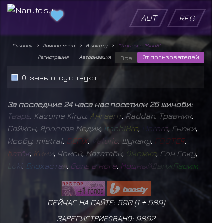
AUT
REG
Главная
Личное меню
В анкету
"Отзывы о "SiriuS"
От пользователей
Регистрация
Авторизация
Все
Отзывы отсутствуют
За последние 24 часа нас посетили 26 шиноби:
Т
в
а
р
ь
,
Kazuma Kiryu
,
А
н
г
а
ё
п
т
,
Raddan
,
Травник
,
Сайкен
,
Ярослав Медик
,
I
t
a
c
h
i
B
r
o
,
D
o
r
o
r
a
,
Гьюки
,
Исобу
,
mistral
,
D
E
F
I
X
,
V
e
l
u
r
i
o
,
Шукаку
,
F
O
S
T
E
R
,
Б
а
т
ё
к
,
К
и
м
и
,
Чомей
,
Мататаби
,
О
м
е
ж
к
а
,
Сон Гоку
,
L
o
k
i
,
Б
л
о
х
а
с
т
а
я
,
б
о
л
ь
в
н
о
г
е
,
М
о
щ
н
ы
й
Д
в
и
ж
П
а
р
и
ж
СЕЙЧАС НА САЙТЕ: 590 (
1
+
589
)
ЗАРЕГИСТРИРОВАНО:
9802