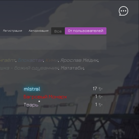
От пользователей
Регистрация
Авторизация
Все
н
г
а
ё
п
т
,
Б
л
о
х
а
с
т
а
я
,
К
и
м
и
,
Ярослав Медик
,
ш
к
а
-
б
о
ж
и
й
о
д
у
в
а
н
ч
и
к
,
Мататаби
,
mistral
17
✨
Б
а
г
р
о
в
ы
й
М
о
н
а
р
х
1
✨
Т
в
а
р
ь
1
✨