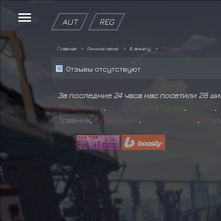
AUT
REG
Главная
Личное меню
В анкету
"Отзывы о "Hikka"
Отзывы отсутствуют
За последние 24 часа нас посетили 28 ш
б
о
л
ь
в
н
о
г
е
,
М
о
щ
н
ы
й
Д
в
и
ж
П
а
р
и
ж
,
V
e
l
u
r
i
o
,
Травник
,
Р
и
к
к
и
Т
и
к
к
и
,
М
и
л
ы
й
т
р
а
п
и
к
,
A
n
a
t