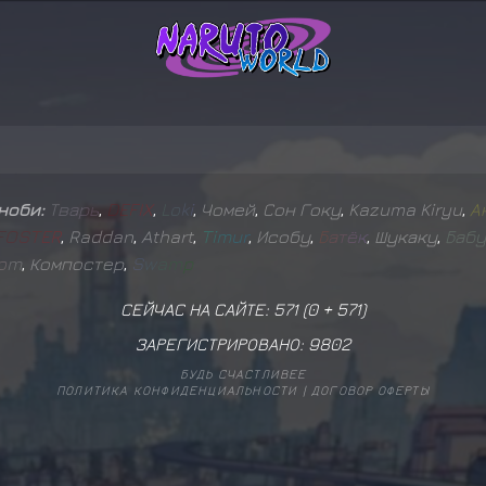
иноби:
Т
в
а
р
ь
,
D
E
F
I
X
,
L
o
k
i
,
Чомей
,
Сон Гоку
,
Kazuma Kiryu
,
А
F
O
S
T
E
R
,
Raddan
,
Athart
,
T
i
m
u
r
,
Исобу
,
Б
а
т
ё
к
,
Шукаку
,
Б
а
б
у
o
m
,
Компостер
,
S
w
a
m
p
СЕЙЧАС НА САЙТЕ: 571 (
0
+
571
)
ЗАРЕГИСТРИРОВАНО:
9802
БУДЬ СЧАСТЛИВЕЕ
ПОЛИТИКА КОНФИДЕНЦИАЛЬНОСТИ
|
ДОГОВОР ОФЕРТЫ