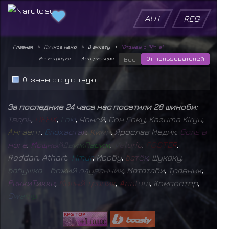
AUT
REG
Главная
Личное меню
В анкету
"Отзывы о "Rin_a"
От пользователей
Регистрация
Авторизация
Все
Отзывы отсутствуют
За последние 24 часа нас посетили 28 шиноби:
Т
в
а
р
ь
,
D
E
F
I
X
,
L
o
k
i
,
Чомей
,
Сон Гоку
,
Kazuma Kiryu
,
А
н
г
а
ё
п
т
,
Б
л
о
х
а
с
т
а
я
,
К
и
м
и
,
Ярослав Медик
,
б
о
л
ь
в
н
о
г
е
,
М
о
щ
н
ы
й
Д
в
и
ж
П
а
р
и
ж
,
V
e
l
u
r
i
o
,
F
O
S
T
E
R
,
Raddan
,
Athart
,
T
i
m
u
r
,
Исобу
,
Б
а
т
ё
к
,
Шукаку
,
Б
а
б
у
ш
к
а
-
б
о
ж
и
й
о
д
у
в
а
н
ч
и
к
,
Мататаби
,
Травник
,
Р
и
к
к
и
Т
и
к
к
и
,
М
и
л
ы
й
т
р
а
п
и
к
,
A
n
a
t
o
m
,
Компостер
,
S
w
a
m
p