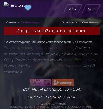
AUT
REG
Главная
Ролевая Наруто
Регистрация
Авторизация
Доступ к данной странице запрещен
За последние 24 часа нас посетили 23 шиноби:
Т
в
а
р
ь
,
А
н
г
а
ё
п
т
,
Р
и
к
к
и
Т
и
к
к
и
,
F
O
S
T
E
R
,
Raddan
,
mistral
,
Kazuma Kiryu
,
Шукаку
,
Сайкен
,
Кокуо
,
Сон
Гоку
,
Травник
,
Ярослав Медик
,
I
t
a
c
h
i
B
r
o
,
D
o
r
o
r
a
,
Гьюки
,
Исобу
,
D
E
F
I
X
,
V
e
l
u
r
i
o
,
Б
а
т
ё
к
,
К
и
м
и
,
Чомей
,
Мататаби
СЕЙЧАС НА САЙТЕ: 564 (
0
+
564
)
ЗАРЕГИСТРИРОВАНО:
9802
БУДЬ СЧАСТЛИВЕЕ
ПОЛИТИКА КОНФИДЕНЦИАЛЬНОСТИ
|
ДОГОВОР ОФЕРТЫ