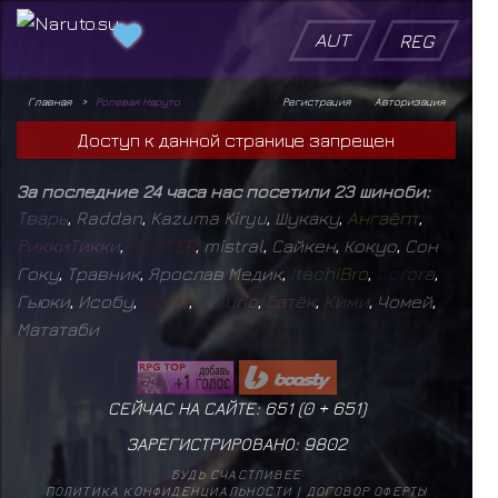
AUT
REG
Главная
Ролевая Наруто
Регистрация
Авторизация
Доступ к данной странице запрещен
За последние 24 часа нас посетили 23 шиноби:
Т
в
а
р
ь
,
Raddan
,
Kazuma Kiryu
,
Шукаку
,
А
н
г
а
ё
п
т
,
Р
и
к
к
и
Т
и
к
к
и
,
F
O
S
T
E
R
,
mistral
,
Сайкен
,
Кокуо
,
Сон
Гоку
,
Травник
,
Ярослав Медик
,
I
t
a
c
h
i
B
r
o
,
D
o
r
o
r
a
,
Гьюки
,
Исобу
,
D
E
F
I
X
,
V
e
l
u
r
i
o
,
Б
а
т
ё
к
,
К
и
м
и
,
Чомей
,
Мататаби
СЕЙЧАС НА САЙТЕ: 651 (
0
+
651
)
ЗАРЕГИСТРИРОВАНО:
9802
БУДЬ СЧАСТЛИВЕЕ
ПОЛИТИКА КОНФИДЕНЦИАЛЬНОСТИ
|
ДОГОВОР ОФЕРТЫ