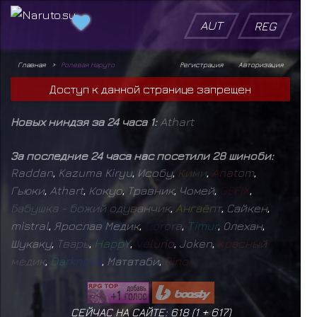
AUT
REG
Главная
Ролевая Наруто
Регистрация
Авторизация
Доступ к данной странице запрещен
Новых ниндзя за 24 часа 1:
Athart
За последние 24 часа нас посетили 28 шиноби:
Raddan
,
Kazuma Kiryu
,
Исобу
,
К
и
м
и
,
A
n
a
t
o
m
,
Гьюки
,
Athart
,
Кокуо
,
Травник
,
Чомей
,
D
E
F
I
X
,
Б
а
б
у
ш
к
а
-
б
о
ж
и
й
о
д
у
в
а
н
ч
и
к
,
А
н
г
а
ё
п
т
,
Сайкен
,
mistral
,
Ярослав Медик
,
D
o
r
o
r
a
,
T
i
m
u
r
,
Олехан
,
Шукаку
,
Т
в
а
р
ь
,
H
a
p
p
Y
,
V
e
l
u
r
i
o
,
Joken
,
К
р
а
с
н
ы
й
м
е
д
и
к
,
D
a
r
k
n
e
s
s
,
Мататаби
,
R
i
n
o
СЕЙЧАС НА САЙТЕ: 618 (
1
+
617
)