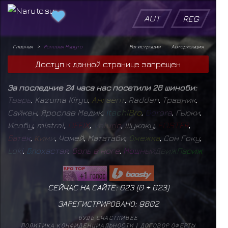
AUT
REG
Главная
Ролевая Наруто
Регистрация
Авторизация
Доступ к данной странице запрещен
За последние 24 часа нас посетили 26 шиноби:
Т
в
а
р
ь
,
Kazuma Kiryu
,
А
н
г
а
ё
п
т
,
Raddan
,
Травник
,
Сайкен
,
Ярослав Медик
,
I
t
a
c
h
i
B
r
o
,
D
o
r
o
r
a
,
Гьюки
,
Исобу
,
mistral
,
D
E
F
I
X
,
V
e
l
u
r
i
o
,
Шукаку
,
F
O
S
T
E
R
,
Б
а
т
ё
к
,
К
и
м
и
,
Чомей
,
Мататаби
,
О
м
е
ж
к
а
,
Сон Гоку
,
L
o
k
i
,
Б
л
о
х
а
с
т
а
я
,
б
о
л
ь
в
н
о
г
е
,
М
о
щ
н
ы
й
Д
в
и
ж
П
а
р
и
ж
СЕЙЧАС НА САЙТЕ: 623 (
0
+
623
)
ЗАРЕГИСТРИРОВАНО:
9802
БУДЬ СЧАСТЛИВЕЕ
ПОЛИТИКА КОНФИДЕНЦИАЛЬНОСТИ
|
ДОГОВОР ОФЕРТЫ