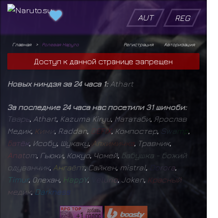
AUT
REG
Главная
Ролевая Наруто
Регистрация
Авторизация
Доступ к данной странице запрещен
Новых ниндзя за 24 часа 1:
Athart
За последние 24 часа нас посетили 31 шиноби:
Т
в
а
р
ь
,
Athart
,
Kazuma Kiryu
,
Мататаби
,
Ярослав
Медик
,
К
и
м
и
,
Raddan
,
D
E
F
I
X
,
Компостер
,
S
w
a
m
p
,
Б
а
т
ё
к
,
Исобу
,
Шукаку
,
А
л
х
и
м
и
ч
к
а
,
Травник
,
A
n
a
t
o
m
,
Гьюки
,
Кокуо
,
Чомей
,
Б
а
б
у
ш
к
а
-
б
о
ж
и
й
о
д
у
в
а
н
ч
и
к
,
А
н
г
а
ё
п
т
,
Сайкен
,
mistral
,
D
o
r
o
r
a
,
T
i
m
u
r
,
Олехан
,
H
a
p
p
Y
,
V
e
l
u
r
i
o
,
Joken
,
К
р
а
с
н
ы
й
м
е
д
и
к
,
D
a
r
k
n
e
s
s