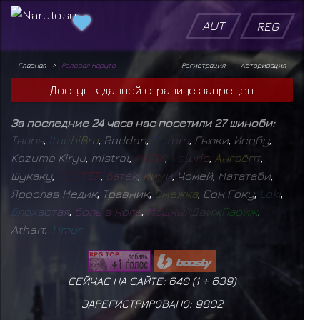
AUT
REG
Главная
Ролевая Наруто
Регистрация
Авторизация
Доступ к данной странице запрещен
За последние 24 часа нас посетили 27 шиноби:
Т
в
а
р
ь
,
I
t
a
c
h
i
B
r
o
,
Raddan
,
D
o
r
o
r
a
,
Гьюки
,
Исобу
,
Kazuma Kiryu
,
mistral
,
D
E
F
I
X
,
V
e
l
u
r
i
o
,
А
н
г
а
ё
п
т
,
Шукаку
,
F
O
S
T
E
R
,
Б
а
т
ё
к
,
К
и
м
и
,
Чомей
,
Мататаби
,
Ярослав Медик
,
Травник
,
О
м
е
ж
к
а
,
Сон Гоку
,
L
o
k
i
,
Б
л
о
х
а
с
т
а
я
,
б
о
л
ь
в
н
о
г
е
,
М
о
щ
н
ы
й
Д
в
и
ж
П
а
р
и
ж
,
Athart
,
T
i
m
u
r
СЕЙЧАС НА САЙТЕ: 640 (
1
+
639
)
ЗАРЕГИСТРИРОВАНО:
9802