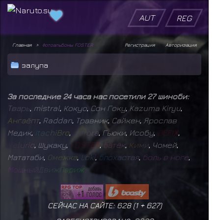
AUT
REG
Главная
Фотоальбомы FOSTER
Регистрация
Авторизация
залупа
За последние 24 часа нас посетили 27 шиноби:
Т
в
а
р
ь
,
mistral
,
Кокуо
,
Сон Гоку
,
Kazuma Kiryu
,
А
н
г
а
ё
п
т
,
Raddan
,
Травник
,
Сайкен
,
Ярослав
Медик
,
I
t
a
c
h
i
B
r
o
,
D
o
r
o
r
a
,
Гьюки
,
Исобу
,
D
E
F
I
X
,
V
e
l
u
r
i
o
,
Шукаку
,
F
O
S
T
E
R
,
Б
а
т
ё
к
,
К
и
м
и
,
Чомей
,
Мататаби
,
О
м
е
ж
к
а
,
L
o
k
i
,
Б
л
о
х
а
с
т
а
я
,
б
о
л
ь
в
н
о
г
е
,
М
о
щ
н
ы
й
Д
в
и
ж
П
а
р
и
ж
СЕЙЧАС НА САЙТЕ: 628 (
1
+
627
)