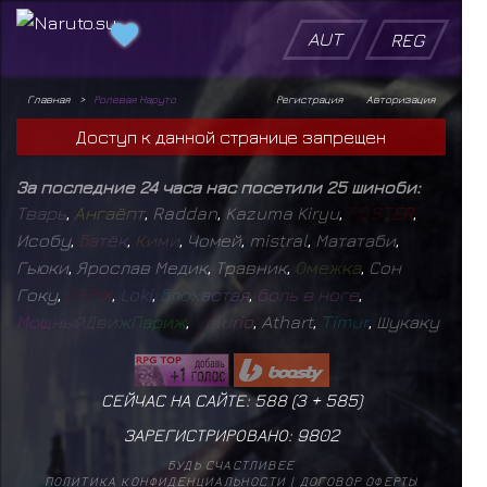
AUT
REG
Главная
Ролевая Наруто
Регистрация
Авторизация
Доступ к данной странице запрещен
За последние 24 часа нас посетили 25 шиноби:
Т
в
а
р
ь
,
А
н
г
а
ё
п
т
,
Raddan
,
Kazuma Kiryu
,
F
O
S
T
E
R
,
Исобу
,
Б
а
т
ё
к
,
К
и
м
и
,
Чомей
,
mistral
,
Мататаби
,
Гьюки
,
Ярослав Медик
,
Травник
,
О
м
е
ж
к
а
,
Сон
Гоку
,
D
E
F
I
X
,
L
o
k
i
,
Б
л
о
х
а
с
т
а
я
,
б
о
л
ь
в
н
о
г
е
,
М
о
щ
н
ы
й
Д
в
и
ж
П
а
р
и
ж
,
V
e
l
u
r
i
o
,
Athart
,
T
i
m
u
r
,
Шукаку
СЕЙЧАС НА САЙТЕ: 588 (
3
+
585
)
ЗАРЕГИСТРИРОВАНО:
9802
БУДЬ СЧАСТЛИВЕЕ
ПОЛИТИКА КОНФИДЕНЦИАЛЬНОСТИ
|
ДОГОВОР ОФЕРТЫ