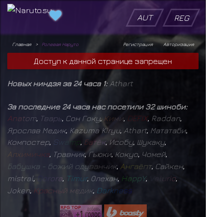
AUT
REG
Главная
Ролевая Наруто
Регистрация
Авторизация
Доступ к данной странице запрещен
Новых ниндзя за 24 часа 1:
Athart
За последние 24 часа нас посетили 32 шиноби:
A
n
a
t
o
m
,
Т
в
а
р
ь
,
Сон Гоку
,
К
и
м
и
,
D
E
F
I
X
,
Raddan
,
Ярослав Медик
,
Kazuma Kiryu
,
Athart
,
Мататаби
,
Компостер
,
S
w
a
m
p
,
Б
а
т
ё
к
,
Исобу
,
Шукаку
,
А
л
х
и
м
и
ч
к
а
,
Травник
,
Гьюки
,
Кокуо
,
Чомей
,
Б
а
б
у
ш
к
а
-
б
о
ж
и
й
о
д
у
в
а
н
ч
и
к
,
А
н
г
а
ё
п
т
,
Сайкен
,
mistral
,
D
o
r
o
r
a
,
T
i
m
u
r
,
Олехан
,
H
a
p
p
Y
,
V
e
l
u
r
i
o
,
Joken
,
К
р
а
с
н
ы
й
м
е
д
и
к
,
D
a
r
k
n
e
s
s