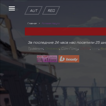
AUT
REG
Главная
Ролевая Наруто
За последние 24 часа нас посетили 25 ш
Травник
,
О
м
е
ж
к
а
,
Сон Гоку
,
D
E
F
I
X
,
L
o
k
i
,
А
н