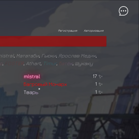
Регистрация
Авторизация
istral
,
Мататаби
,
Гьюки
,
Ярослав Медик
,
o
,
F
O
S
T
E
R
,
Athart
,
T
i
m
u
r
,
Б
а
т
ё
к
,
Шукаку
mistral
17
✨
Б
а
г
р
о
в
ы
й
М
о
н
а
р
х
1
✨
Т
в
а
р
ь
1
✨