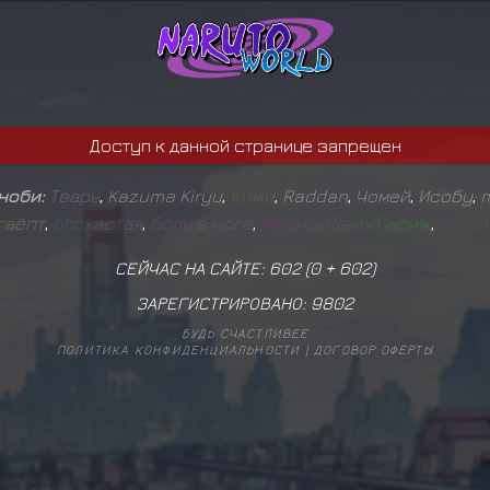
Доступ к данной странице запрещен
иноби:
Т
в
а
р
ь
,
Kazuma Kiryu
,
К
и
м
и
,
Raddan
,
Чомей
,
Исобу
,
m
г
а
ё
п
т
,
Б
л
о
х
а
с
т
а
я
,
б
о
л
ь
в
н
о
г
е
,
М
о
щ
н
ы
й
Д
в
и
ж
П
а
р
и
ж
,
V
e
l
u
r
i
СЕЙЧАС НА САЙТЕ: 602 (
0
+
602
)
ЗАРЕГИСТРИРОВАНО:
9802
БУДЬ СЧАСТЛИВЕЕ
ПОЛИТИКА КОНФИДЕНЦИАЛЬНОСТИ
|
ДОГОВОР ОФЕРТЫ