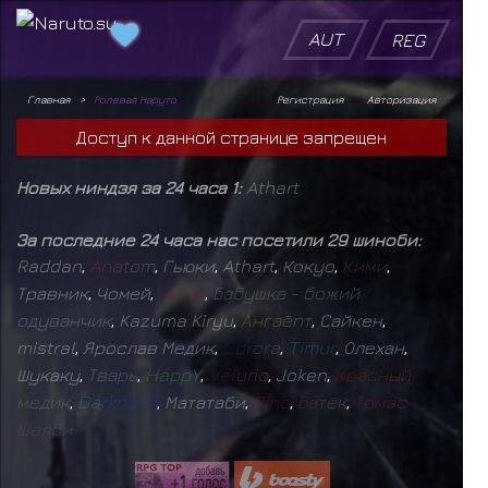
AUT
REG
Главная
Ролевая Наруто
Регистрация
Авторизация
Доступ к данной странице запрещен
Новых ниндзя за 24 часа 1:
Athart
За последние 24 часа нас посетили 29 шиноби:
Raddan
,
A
n
a
t
o
m
,
Гьюки
,
Athart
,
Кокуо
,
К
и
м
и
,
Травник
,
Чомей
,
D
E
F
I
X
,
Б
а
б
у
ш
к
а
-
б
о
ж
и
й
о
д
у
в
а
н
ч
и
к
,
Kazuma Kiryu
,
А
н
г
а
ё
п
т
,
Сайкен
,
mistral
,
Ярослав Медик
,
D
o
r
o
r
a
,
T
i
m
u
r
,
Олехан
,
Шукаку
,
Т
в
а
р
ь
,
H
a
p
p
Y
,
V
e
l
u
r
i
o
,
Joken
,
К
р
а
с
н
ы
й
м
е
д
и
к
,
D
a
r
k
n
e
s
s
,
Мататаби
,
R
i
n
o
,
Б
а
т
ё
к
,
Т
о
м
а
с
Ш
е
л
б
и