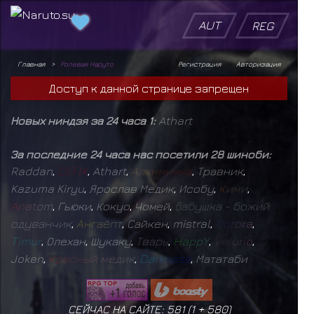
AUT
REG
Главная
Ролевая Наруто
Регистрация
Авторизация
Доступ к данной странице запрещен
Новых ниндзя за 24 часа 1:
Athart
За последние 24 часа нас посетили 28 шиноби:
Raddan
,
D
E
F
I
X
,
Athart
,
А
л
х
и
м
и
ч
к
а
,
Травник
,
Kazuma Kiryu
,
Ярослав Медик
,
Исобу
,
К
и
м
и
,
A
n
a
t
o
m
,
Гьюки
,
Кокуо
,
Чомей
,
Б
а
б
у
ш
к
а
-
б
о
ж
и
й
о
д
у
в
а
н
ч
и
к
,
А
н
г
а
ё
п
т
,
Сайкен
,
mistral
,
D
o
r
o
r
a
,
T
i
m
u
r
,
Олехан
,
Шукаку
,
Т
в
а
р
ь
,
H
a
p
p
Y
,
V
e
l
u
r
i
o
,
Joken
,
К
р
а
с
н
ы
й
м
е
д
и
к
,
D
a
r
k
n
e
s
s
,
Мататаби
СЕЙЧАС НА САЙТЕ: 581 (
1
+
580
)