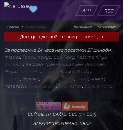
AUT
REG
Главная
Ролевая Наруто
Регистрация
Авторизация
Доступ к данной странице запрещен
За последние 24 часа нас посетили 27 шиноби:
mistral
,
Т
в
а
р
ь
,
Кокуо
,
Сон Гоку
,
Kazuma Kiryu
,
А
н
г
а
ё
п
т
,
Raddan
,
Травник
,
Сайкен
,
Ярослав
Медик
,
I
t
a
c
h
i
B
r
o
,
D
o
r
o
r
a
,
Гьюки
,
Исобу
,
D
E
F
I
X
,
V
e
l
u
r
i
o
,
Шукаку
,
F
O
S
T
E
R
,
Б
а
т
ё
к
,
К
и
м
и
,
Чомей
,
Мататаби
,
О
м
е
ж
к
а
,
L
o
k
i
,
Б
л
о
х
а
с
т
а
я
,
б
о
л
ь
в
н
о
г
е
,
М
о
щ
н
ы
й
Д
в
и
ж
П
а
р
и
ж
СЕЙЧАС НА САЙТЕ: 585 (
1
+
584
)
ЗАРЕГИСТРИРОВАНО:
9802