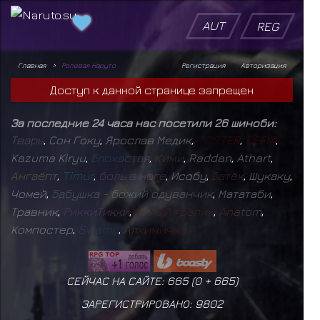
AUT
REG
Главная
Ролевая Наруто
Регистрация
Авторизация
Доступ к данной странице запрещен
За последние 24 часа нас посетили 26 шиноби:
Т
в
а
р
ь
,
Сон Гоку
,
Ярослав Медик
,
F
O
S
T
E
R
,
D
E
F
I
X
,
Kazuma Kiryu
,
Б
л
о
х
а
с
т
а
я
,
К
и
м
и
,
Raddan
,
Athart
,
А
н
г
а
ё
п
т
,
T
i
m
u
r
,
б
о
л
ь
в
н
о
г
е
,
Исобу
,
Б
а
т
ё
к
,
Шукаку
,
Чомей
,
Б
а
б
у
ш
к
а
-
б
о
ж
и
й
о
д
у
в
а
н
ч
и
к
,
Мататаби
,
Травник
,
Р
и
к
к
и
Т
и
к
к
и
,
М
и
л
ы
й
т
р
а
п
и
к
,
A
n
a
t
o
m
,
Компостер
,
S
w
a
m
p
,
А
л
х
и
м
и
ч
к
а
СЕЙЧАС НА САЙТЕ: 665 (
0
+
665
)
ЗАРЕГИСТРИРОВАНО:
9802