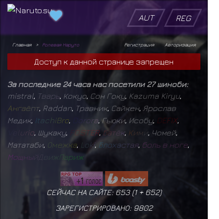
AUT
REG
Главная
Ролевая Наруто
Регистрация
Авторизация
Доступ к данной странице запрещен
За последние 24 часа нас посетили 27 шиноби:
mistral
,
Т
в
а
р
ь
,
Кокуо
,
Сон Гоку
,
Kazuma Kiryu
,
А
н
г
а
ё
п
т
,
Raddan
,
Травник
,
Сайкен
,
Ярослав
Медик
,
I
t
a
c
h
i
B
r
o
,
D
o
r
o
r
a
,
Гьюки
,
Исобу
,
D
E
F
I
X
,
V
e
l
u
r
i
o
,
Шукаку
,
F
O
S
T
E
R
,
Б
а
т
ё
к
,
К
и
м
и
,
Чомей
,
Мататаби
,
О
м
е
ж
к
а
,
L
o
k
i
,
Б
л
о
х
а
с
т
а
я
,
б
о
л
ь
в
н
о
г
е
,
М
о
щ
н
ы
й
Д
в
и
ж
П
а
р
и
ж
СЕЙЧАС НА САЙТЕ: 653 (
1
+
652
)
ЗАРЕГИСТРИРОВАНО:
9802