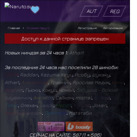
AUT
REG
Главная
Ролевая Наруто
Регистрация
Авторизация
Доступ к данной странице запрещен
Новых ниндзя за 24 часа 1:
Athart
За последние 24 часа нас посетили 28 шиноби:
D
E
F
I
X
,
Raddan
,
Kazuma Kiryu
,
Исобу
,
Шукаку
,
Athart
,
А
л
х
и
м
и
ч
к
а
,
Травник
,
Ярослав Медик
,
К
и
м
и
,
A
n
a
t
o
m
,
Гьюки
,
Кокуо
,
Чомей
,
Б
а
б
у
ш
к
а
-
б
о
ж
и
й
о
д
у
в
а
н
ч
и
к
,
А
н
г
а
ё
п
т
,
Сайкен
,
mistral
,
D
o
r
o
r
a
,
T
i
m
u
r
,
Олехан
,
Т
в
а
р
ь
,
H
a
p
p
Y
,
V
e
l
u
r
i
o
,
Joken
,
К
р
а
с
н
ы
й
м
е
д
и
к
,
D
a
r
k
n
e
s
s
,
Мататаби
СЕЙЧАС НА САЙТЕ: 587 (
1
+
586
)