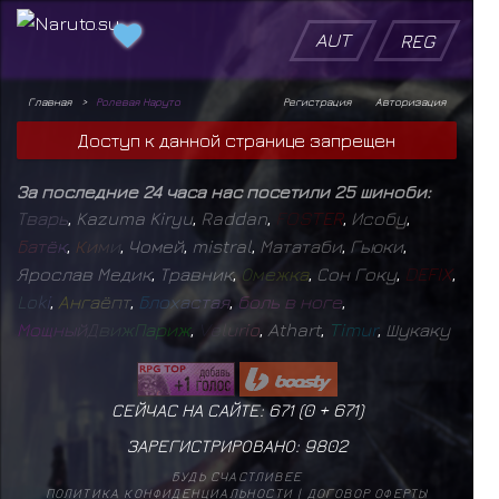
AUT
REG
Главная
Ролевая Наруто
Регистрация
Авторизация
Доступ к данной странице запрещен
За последние 24 часа нас посетили 25 шиноби:
Т
в
а
р
ь
,
Kazuma Kiryu
,
Raddan
,
F
O
S
T
E
R
,
Исобу
,
Б
а
т
ё
к
,
К
и
м
и
,
Чомей
,
mistral
,
Мататаби
,
Гьюки
,
Ярослав Медик
,
Травник
,
О
м
е
ж
к
а
,
Сон Гоку
,
D
E
F
I
X
,
L
o
k
i
,
А
н
г
а
ё
п
т
,
Б
л
о
х
а
с
т
а
я
,
б
о
л
ь
в
н
о
г
е
,
М
о
щ
н
ы
й
Д
в
и
ж
П
а
р
и
ж
,
V
e
l
u
r
i
o
,
Athart
,
T
i
m
u
r
,
Шукаку
СЕЙЧАС НА САЙТЕ: 671 (
0
+
671
)
ЗАРЕГИСТРИРОВАНО:
9802
БУДЬ СЧАСТЛИВЕЕ
ПОЛИТИКА КОНФИДЕНЦИАЛЬНОСТИ
|
ДОГОВОР ОФЕРТЫ