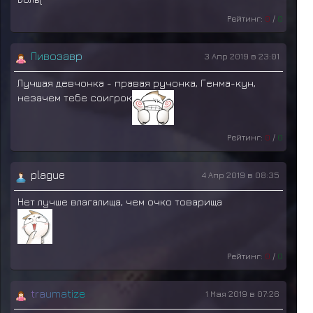
Рейтинг:
0
/
0
П
и
в
о
з
а
в
р
3 Апр 2019 в 23:01
Лучшая девчонка - правая ручонка, Генма-кун,
незачем тебе соигрок
Рейтинг:
0
/
0
plague
4 Апр 2019 в 08:35
Нет лучше влагалища, чем очко товарища
Рейтинг:
0
/
0
t
r
a
u
m
a
t
i
z
e
1 Мая 2019 в 07:26