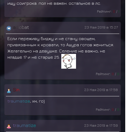
ищу соигрока. пол не важен. остальное в лс.
Рейтинг:
0
/
1
a
d
i
o
b
a
t
23 Мая 2019 в 15:27
Если переживу биджу и не стану овощем,
привязанным к кровати, то Ашура готов жениться.
Желательно на девушке. Селение не важно, не
младше 17 и не старше 25.
Рейтинг:
0
/
0
S
i
n
23 Мая 2019 в 17:58
t
r
a
u
m
a
t
i
z
e
, хм, го)
Рейтинг:
0
/
0
t
r
a
u
m
a
t
i
z
e
23 Мая 2019 в 17:59