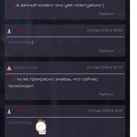
S
i
n
, в данный момент оно уже неактуально )
Рейтинг:
0
/
0
S
i
n
23 Мая 2019 в 18:02
t
r
a
u
m
a
t
i
z
e
,(
Рейтинг:
0
/
0
t
r
a
u
m
a
t
i
z
e
23 Мая 2019 в 18:03
S
i
n
, ты же прекрасно знаешь, что сейчас
происходит.
Рейтинг:
0
/
0
S
i
n
23 Мая 2019 в 18:10
t
r
a
u
m
a
t
i
z
e
,