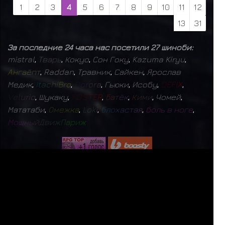
1
2
3
4
5
6
7
8
9
10
11
12
13
31
За последние 24 часа нас посетили 27 шиноби:
mistral
,
Т
в
а
р
ь
,
Кокуо
,
Сон Гоку
,
Kazuma Kiryu
,
А
н
г
а
ё
п
т
,
Raddan
,
Травник
,
Сайкен
,
Ярослав
Медик
,
I
t
a
c
h
i
B
r
o
,
D
o
r
o
r
a
,
Гьюки
,
Исобу
,
D
E
F
I
X
,
V
e
l
u
r
i
o
,
Шукаку
,
F
O
S
T
E
R
,
Б
а
т
ё
к
,
К
и
м
и
,
Чомей
,
Мататаби
,
О
м
е
ж
к
а
,
L
o
k
i
,
Б
л
о
х
а
с
т
а
я
,
б
о
л
ь
в
н
о
г
е
,
М
о
щ
н
ы
й
Д
в
и
ж
П
а
р
и
ж
СЕЙЧАС НА САЙТЕ: 616 (
1
+
615
)
ЗАРЕГИСТРИРОВАНО:
9802
БУДЬ СЧАСТЛИВЕЕ
ПОЛИТИКА КОНФИДЕНЦИАЛЬНОСТИ
|
ДОГОВОР ОФЕРТЫ
mistral
17
✨
Б
а
г
р
о
в
ы
й
М
о
н
а
р
х
1
✨