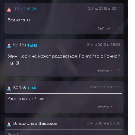
t
r
a
u
m
a
t
i
z
e
2 Апр 2019 в 00:41
бедняга :0
необычно
Рейтинг:
0
/
0
холод
тьма
Kori is
нежно
2 Апр 2019 в 08:28
одеялко
Блин. Кори не может радоваться. Поигайте с Генмой
ну...(((
необычно
Рейтинг:
0
/
0
холод
тьма
Kori is
нежно
2 Апр 2019 в 11:22
одеялко
Разорваться* кхм...
Рейтинг:
0
/
0
Владислав Давыдов
3 Апр 2019 в 20:58
Боль(