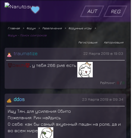
AUT
REG
Главная
Форум
Развлечения
Форумные игры
Форум - Поиск соигроков
Регистрация
Авторизация
t
r
a
u
m
a
t
i
z
e
22 Марта 2019 в 19:03
👹
D
a
i
c
h
i
👹
, у тебя 266 рие есть
Рейтинг:
0
/
0
ddos
23 Марта 2019 в 09:34
Ищу Тян, для усиления Обито
Пожелания: Рин найдись
О себе: как бы самый ахуенный пацан на роле, да и
во всем мире