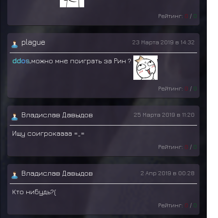
Рейтинг:
0
/
0
plague
23 Марта 2019 в 14:32
ddos
,можно мне поиграть за Рин ?
Рейтинг:
0
/
0
Владислав Давыдов
25 Марта 2019 в 11:20
Ищу соигрокаааа =_=
Рейтинг:
0
/
0
Владислав Давыдов
2 Апр 2019 в 00:28
Кто нибудь?(
Рейтинг:
0
/
0