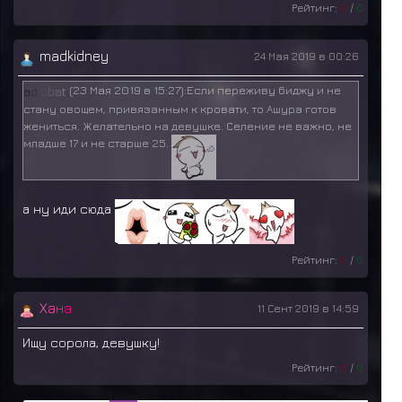
Рейтинг:
0
/
0
madkidney
24 Мая 2019 в 00:26
(23 Мая 2019 в 15:27)
:Если переживу биджу и не
a
d
i
o
b
a
t
стану овощем, привязанным к кровати, то Ашура готов
жениться. Желательно на девушке. Селение не важно, не
младше 17 и не старше 25.
а ну иди сюда
Рейтинг:
0
/
0
Х
а
н
а
11 Сент 2019 в 14:59
Ищу сорола, девушку!
Рейтинг:
0
/
0