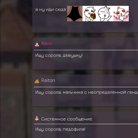
а ну иди сюда
Х
а
н
а
Ищу сорола, девушку!
R
a
i
t
o
n
Ищу сорола, мальчика с неопределённой ген
Системное сообщение
Ищу сорола, педофила!