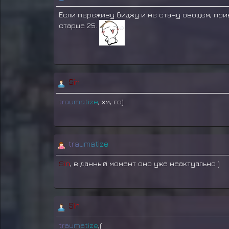
Если переживу биджу и не стану овощем, прив
старше 25.
S
i
n
t
r
a
u
m
a
t
i
z
e
, хм, го)
t
r
a
u
m
a
t
i
z
e
S
i
n
, в данный момент оно уже неактуально )
S
i
n
t
r
a
u
m
a
t
i
z
e
,(