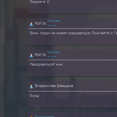
бедняга :0
необычно
Kori is
холод
тьма
Блин. Кори не может радоваться. Поигайте с Ген
нежно
одеялко
необычно
Kori is
холод
тьма
Разорваться* кхм...
нежно
одеялко
Владислав Давыдов
Боль(
П
и
в
о
з
а
в
р