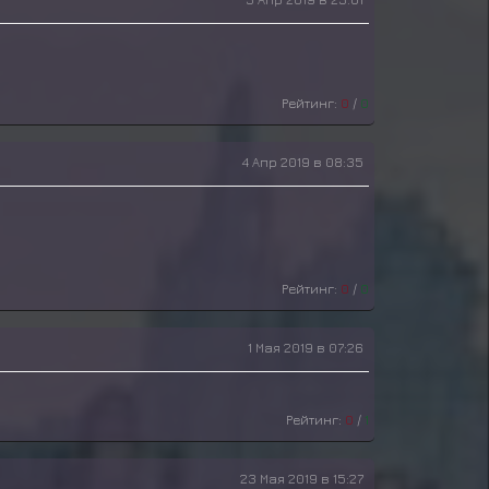
Рейтинг:
0
/
0
4 Апр 2019 в 08:35
Рейтинг:
0
/
0
1 Мая 2019 в 07:26
Рейтинг:
0
/
1
23 Мая 2019 в 15:27