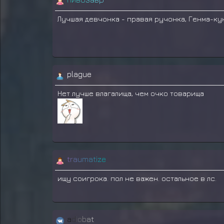
Лучшая девчонка - правая ручонка, Генма-ку
plague
Нет лучше влагалища, чем очко товарища
t
r
a
u
m
a
t
i
z
e
ищу соигрока. пол не важен. остальное в лс.
a
d
i
o
b
a
t