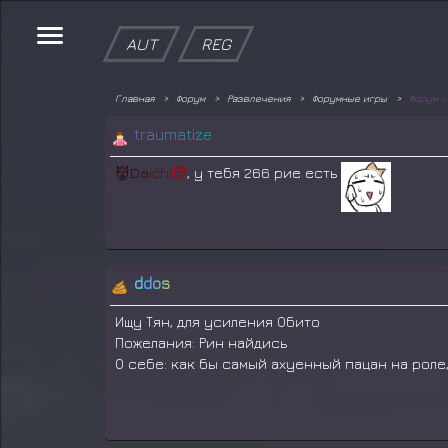
AUT
REG
Главная
Форум
Развлечения
Форумные игры
Форум -
t
r
a
u
m
a
t
i
z
e
👹
D
a
i
c
h
i
👹
, у тебя 266 рие есть
ddos
Ищу Тян, для усиления Обито
Пожелания: Рин найдись
О себе: как бы самый ахуенный пацан на роле,