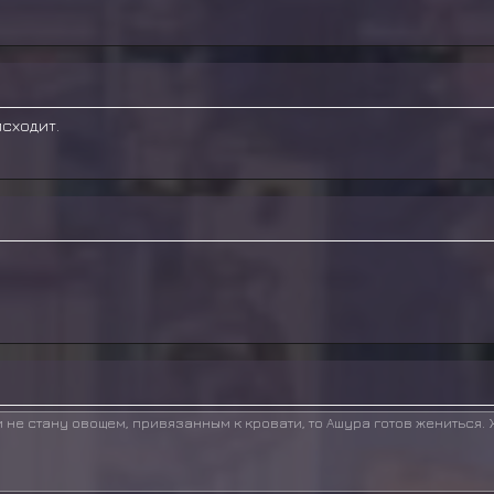
исходит.
 не стану овощем, привязанным к кровати, то Ашура готов жениться.