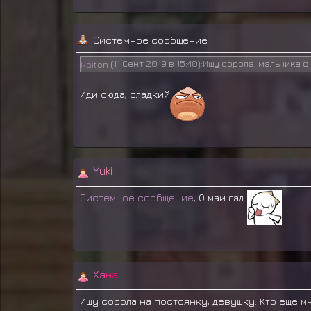
Системное сообщение
(11 Сент 2019 в 15:40)
:Ищу сорола, мальчика 
R
a
i
t
o
n
Иди сюда, сладкий
Y
u
k
i
Системное сообщение
, О май гад
Х
а
н
а
Ищу сорола на постоянку, девушку. Кто еще м