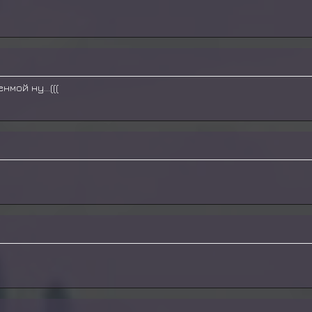
мой ну...(((