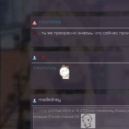
t
r
a
u
m
a
t
i
z
e
S
i
n
, ты же прекрасно знаешь, что сейчас про
S
i
n
t
r
a
u
m
a
t
i
z
e
,
madkidney
(23 Мая 2019 в 15:27)
:Если переживу биджу и
a
d
i
o
b
a
t
младше 17 и не старше 25.