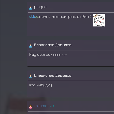
plague
ddos
,можно мне поиграть за Рин ?
Владислав Давыдов
Ищу соигрокаааа =_=
Владислав Давыдов
Кто нибудь?(
t
r
a
u
m
a
t
i
z
e