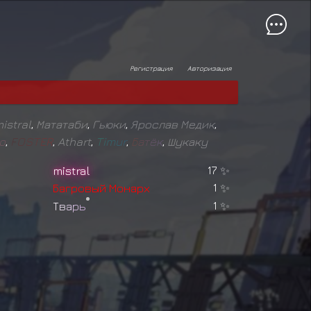
Регистрация
Авторизация
istral
,
Мататаби
,
Гьюки
,
Ярослав Медик
,
o
,
F
O
S
T
E
R
,
Athart
,
T
i
m
u
r
,
Б
а
т
ё
к
,
Шукаку
mistral
17
✨
Б
а
г
р
о
в
ы
й
М
о
н
а
р
х
1
✨
Т
в
а
р
ь
1
✨