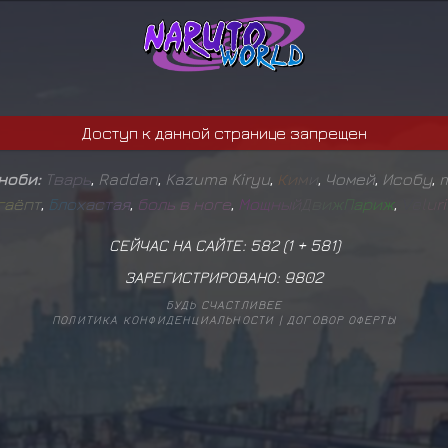
Доступ к данной странице запрещен
иноби:
Т
в
а
р
ь
,
Raddan
,
Kazuma Kiryu
,
К
и
м
и
,
Чомей
,
Исобу
,
m
г
а
ё
п
т
,
Б
л
о
х
а
с
т
а
я
,
б
о
л
ь
в
н
о
г
е
,
М
о
щ
н
ы
й
Д
в
и
ж
П
а
р
и
ж
,
V
e
l
u
r
i
СЕЙЧАС НА САЙТЕ: 582 (
1
+
581
)
ЗАРЕГИСТРИРОВАНО:
9802
БУДЬ СЧАСТЛИВЕЕ
ПОЛИТИКА КОНФИДЕНЦИАЛЬНОСТИ
|
ДОГОВОР ОФЕРТЫ