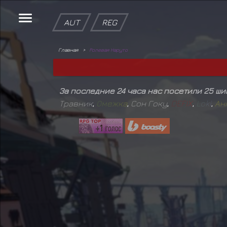
AUT
REG
Главная
Ролевая Наруто
За последние 24 часа нас посетили 25 ш
Травник
,
О
м
е
ж
к
а
,
Сон Гоку
,
D
E
F
I
X
,
L
o
k
i
,
А
н