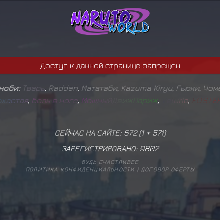
Доступ к данной странице запрещен
иноби:
Т
в
а
р
ь
,
Raddan
,
Мататаби
,
Kazuma Kiryu
,
Гьюки
,
Чом
о
х
а
с
т
а
я
,
б
о
л
ь
в
н
о
г
е
,
М
о
щ
н
ы
й
Д
в
и
ж
П
а
р
и
ж
,
V
e
l
u
r
i
o
,
F
O
S
T
E
СЕЙЧАС НА САЙТЕ: 572 (
1
+
571
)
ЗАРЕГИСТРИРОВАНО:
9802
БУДЬ СЧАСТЛИВЕЕ
ПОЛИТИКА КОНФИДЕНЦИАЛЬНОСТИ
|
ДОГОВОР ОФЕРТЫ