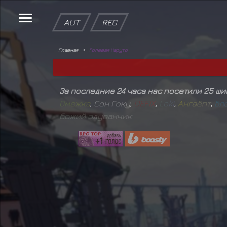
AUT
REG
Главная
Ролевая Наруто
За последние 24 часа нас посетили 25 ш
О
м
е
ж
к
а
,
Сон Гоку
,
D
E
F
I
X
,
L
o
k
i
,
А
н
г
а
ё
п
т
,
Б
л
б
о
ж
и
й
о
д
у
в
а
н
ч
и
к