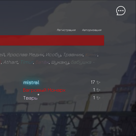
Регистрация
Авторизация
ей
,
Ярослав Медик
,
Исобу
,
Травник
,
К
и
м
и
,
R
,
Athart
,
T
i
m
u
r
,
Б
а
т
ё
к
,
Шукаку
,
Б
а
б
у
ш
к
а
-
mistral
17
✨
Б
а
г
р
о
в
ы
й
М
о
н
а
р
х
1
✨
Т
в
а
р
ь
1
✨