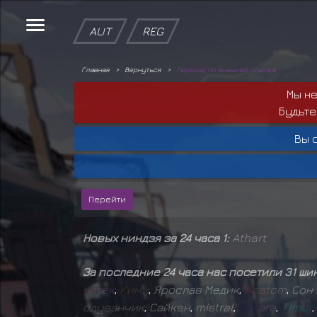
AUT
REG
Главная
Вернуться
Переход по внешней ссылке
Мы н
Будьте
Вы 
Новых ниндзя за 24 часа 1:
Athart
За последние 24 часа нас посетили 31 ши
Б
а
т
ё
к
,
К
и
м
и
,
Ярослав Медик
,
A
n
a
t
o
m
,
Сон 
о
д
у
в
а
н
ч
и
к
,
Сайкен
,
mistral
,
D
o
r
o
r
a
,
T
i
m
u
r
,