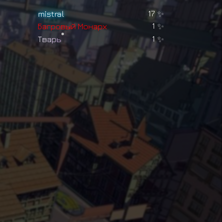
mistral
17
✨
Б
а
г
р
о
в
ы
й
М
о
н
а
р
х
1
✨
Т
в
а
р
ь
1
✨