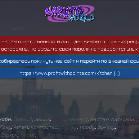
е несем ответственности за содержимое сторонних ресу
 осторожны, не вводите свои пароли на подозрительных 
собираетесь покинуть наш сайт и перейти по внешней ссы
https://www.profitwithpoints.com/kitchen (...)
ноби:
Т
в
а
р
ь
,
Травник
,
D
E
F
I
X
,
А
н
г
а
ё
п
т
,
Raddan
,
Мататаби
,
Р
Гоку
,
Athart
,
Компостер
,
S
w
a
m
p
,
Исобу
,
Шукаку
,
А
л
х
и
м
и
ч
Олехан
,
H
a
p
p
Y
,
V
e
l
u
r
i
o