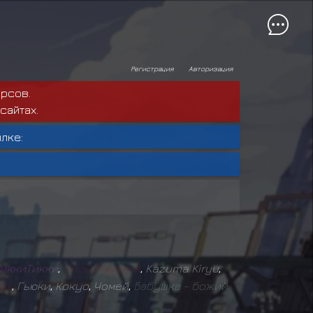
Регистрация
Авторизация
рсов.
сайтах.
лке:
и
к
к
и
Т
и
к
к
и
,
М
и
л
ы
й
т
р
а
п
и
к
,
Kazuma Kiryu
,
к
а
,
Гьюки
,
Кокуо
,
Чомей
,
Б
а
б
у
ш
к
а
-
б
о
ж
и
й