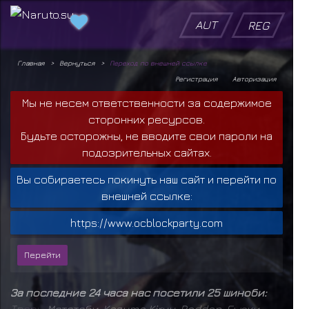
AUT
REG
Главная
Вернуться
Переход по внешней ссылке
Регистрация
Авторизация
Мы не несем ответственности за содержимое
сторонних ресурсов.
Будьте осторожны, не вводите свои пароли на
подозрительных сайтах.
Вы собираетесь покинуть наш сайт и перейти по
внешней ссылке:
https://www.ocblockparty.com
За последние 24 часа нас посетили 25 шиноби:
Т
в
а
р
ь
,
Мататаби
,
Kazuma Kiryu
,
Raddan
,
Гьюки
,