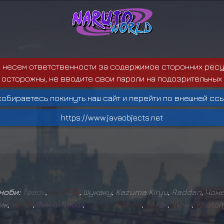
е несем ответственности за содержимое сторонних ресу
 осторожны, не вводите свои пароли на подозрительных 
собираетесь покинуть наш сайт и перейти по внешней ссы
https://www.javaobjects.net
иноби:
Т
в
а
р
ь
,
F
O
S
T
E
R
,
Шукаку
,
Kazuma Kiryu
,
Raddan
,
Чом
ик
,
D
E
F
I
X
,
Р
и
к
к
и
Т
и
к
к
и
,
М
и
л
ы
й
т
р
а
п
и
к
,
Б
а
т
ё
к
,
К
и
м
и
,
A
n
a
t
o