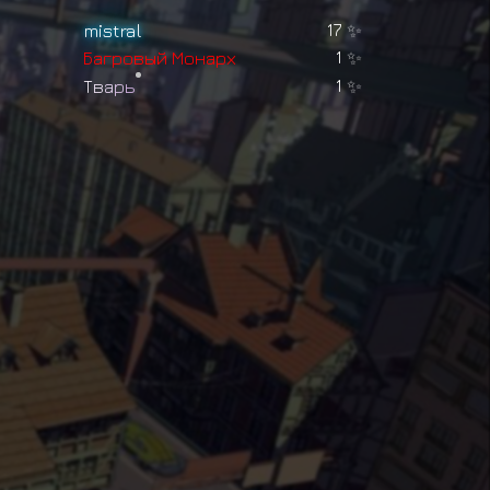
mistral
17
✨
Б
а
г
р
о
в
ы
й
М
о
н
а
р
х
1
✨
Т
в
а
р
ь
1
✨