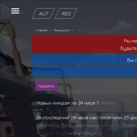
AUT
REG
Главная
Вернуться
Переход по внешней ссылке
Мы н
Будьте
Вы 
Новых ниндзя за 24 часа 1:
Athart
За последние 24 часа нас посетили 25 ш
Мататаби
,
Ярослав Медик
,
А
н
г
а
ё
п
т
,
Травн
А
л
х
и
м
и
ч
к
а
,
Гьюки
,
Кокуо