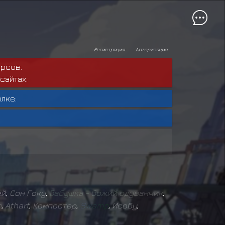
Регистрация
Авторизация
рсов.
сайтах.
лке:
ей
,
Сон Гоку
,
Б
а
б
у
ш
к
а
-
б
о
ж
и
й
о
д
у
в
а
н
ч
и
к
,
m
,
Athart
,
Компостер
,
S
w
a
m
p
,
Исобу
,