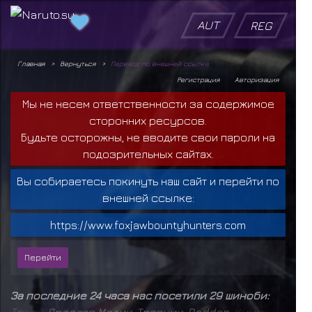
AUT
REG
Главная
Вернуться
Переход по внешней ссылке
Регистрация
Авторизация
Мы не несем ответственности за содержимое
сторонних ресурсов.
Будьте осторожны, не вводите свои пароли на
подозрительных сайтах.
Вы собираетесь покинуть наш сайт и перейти по
внешней ссылке:
https://www.foxjawbountyhunters.com
За последние 24 часа нас посетили 29 шиноби:
Т
в
а
р
ь
,
Ярослав Медик
,
Травник
,
Raddan
,
К
и
м
и
,