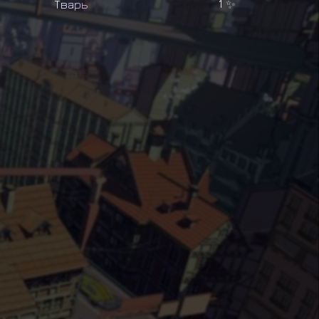
Т
в
а
р
ь
1
✨