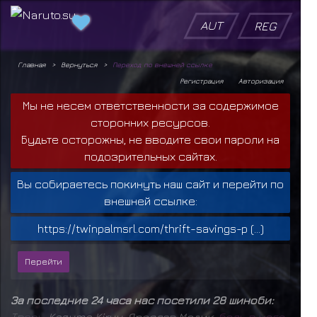
AUT
REG
Главная
Вернуться
Переход по внешней ссылке
Регистрация
Авторизация
Мы не несем ответственности за содержимое
сторонних ресурсов.
Будьте осторожны, не вводите свои пароли на
подозрительных сайтах.
Вы собираетесь покинуть наш сайт и перейти по
внешней ссылке:
https://twinpalmsrl.com/thrift-savings-p (...)
За последние 24 часа нас посетили 28 шиноби:
Т
в
а
р
ь
,
Kazuma Kiryu
,
Ярослав Медик
,
б
о
л
ь
в
н
о
г
е
,